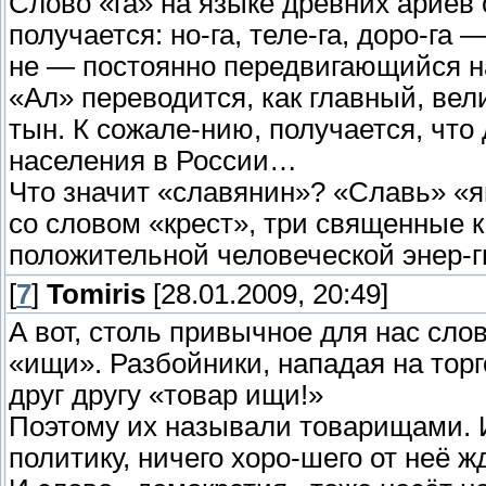
Слово «га» на языке древних ариев
получается: но-га, теле-га, доро-га
не — постоянно передвигающийся н
«Ал» переводится, как главный, вел
тын. К сожале-нию, получается, что
населения в России…
Что значит «славянин»? «Славь» «я
со словом «крест», три священные к
положительной человеческой энер-
[
7
]
Tomiris
[28.01.2009, 20:49]
А вот, столь привычное для нас сло
«ищи». Разбойники, нападая на тор
друг другу «товар ищи!»
Поэтому их называли товарищами. И 
политику, ничего хоро-шего от неё ж