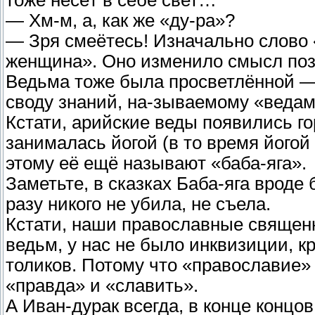
тоже несёт в себе свет…
— Хм-м, а, как же «ду-ра»?
— Зря смеётесь! Изначально слово 
женщина». Оно изменило смысл позж
Ведьма тоже была просветлённой —
своду знаний, на-зываемому «ведам
Кстати, арийские веды появились г
занималась йогой (в то время йогой
этому её ещё называют «баба-яга».
Заметьте, в сказках Баба-яга вроде
разу никого не убила, не съела.
Кстати, наши православные священн
ведьм, у нас не было инквизиции, к
толиков. Потому что «православие»
«правда» и «славить».
А Иван-дурак всегда, в конце конц