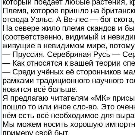
который поедает любые растения, к
Племя, которое пришло на британски
отсюда Уэльс. А Ве-лес — бог скота
На севере жило племя скандов и бы
(соответственно, видимый и невид
живущие в невидимом мире, потому 
— Пруссия. Серебряная Русь — С
— Как относятся к вашей теории с
— Среди учёных её сторонников мал
рамками традиционного научного то
новится всё больше.
Я предлагаю читателям «МК» присыл
пошло то или иное сло-во. Это оче
нём есть всё необходимое для выра
Мы можем носить хорошую импортну
примеру свой быт.