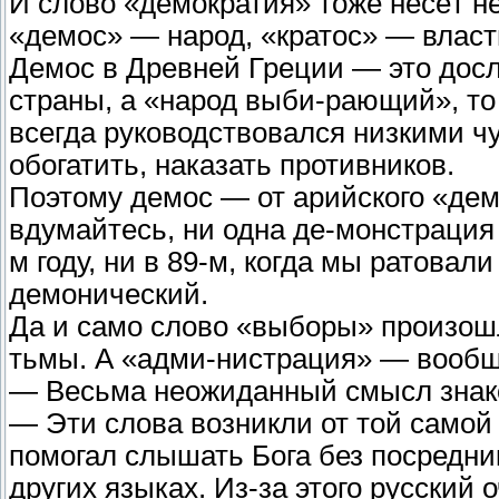
И слово «демократия» тоже несёт н
«демос» — народ, «кратос» — власть
Демос в Древней Греции — это досл
страны, а «народ выби-рающий», то 
всегда руководствовался низкими чу
обогатить, наказать противников.
Поэтому демос — от арийского «де
вдумайтесь, ни одна де-монстрация 
м году, ни в 89-м, когда мы ратовал
демонический.
Да и само слово «выборы» произошло
тьмы. А «адми-нистрация» — вообщ
— Весьма неожиданный смысл зна
— Эти слова возникли от той самой
помогал слышать Бога без посредник
других языках. Из-за этого русский 