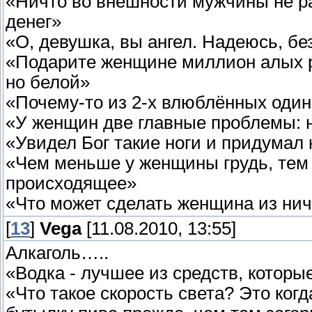
«Ничто во внешности мужчины не ра
денег»
«О, девушка, вы ангел. Надеюсь, бе
«Подарите женщине миллион алых роз
но белой»
«Почему-то из 2-х влюблённых один
«У женщин две главные проблемы: 
«Увидел Бог такие ноги и придумал 
«Чем меньше у женщины грудь, тем 
происходящее»
«Что может сделать женщина из ниче
[
13
]
Vega
[11.08.2010, 13:55]
Алкаголь…..
«Водка - лучшее из средств, которы
«Что такое скорость света? Это ког