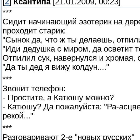
[
2
]
Ксантипа
[21.01.2009, 00:23]
***
Сидит начинающий эзотерик на дерев
проходит старик:
"Сынок да, что ж ты делаешь, отпи
"Иди дедушка с миром, да осветит т
Отпилил сук, навернулся и хромая, 
"Да ты дед я вижу колдун...."
***
Звонит телефон:
- Простите, а Катюшу можно?
- Катюшу? Да пожалуйста: "Ра-асцв
рекой..."
***
Разговаривают 2-е "новых русских"