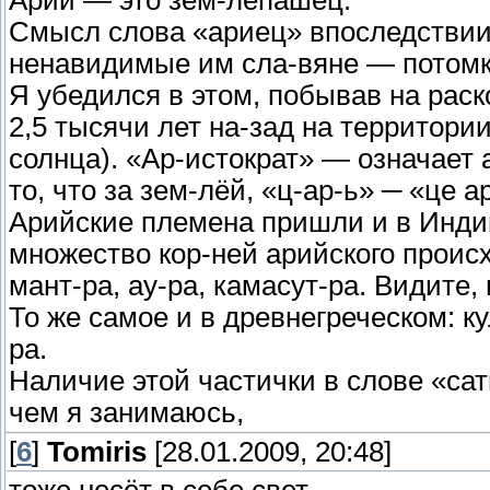
Арий — это зем-лепашец.
Смысл слова «ариец» впоследствии 
ненавидимые им сла-вяне — потомки
Я убедился в этом, побывав на раск
2,5 тысячи лет на-зад на территори
солнца). «Ар-истократ» — означает 
то, что за зем-лёй, «ц-ар-ь» ─ «це 
Арийские племена пришли и в Индию
множество кор-ней арийского происх
мант-ра, ау-ра, камасут-ра. Видите, 
То же самое и в древнегреческом: кул
ра.
Наличие этой частички в слове «сат
чем я занимаюсь,
[
6
]
Tomiris
[28.01.2009, 20:48]