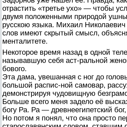
отрастить «третье ухо» — чтобы усл
двумя положенными природой ушны
русскою языка. Михаил Николаевич
слов имеют скрытый смысл, объясн
менталитете.
Некоторое время назад в одной тел
называвшую себя аст-ральной женой
бового.
Эта дама, увешанная с ног до голо
большой распис-ной самовар, рассу
демонстрируя чудовищную безграмот-
Больше всего меня задело её выска
богу Ра. Ра — древнеегипетский бог
Но потом я понял, что она просто 
старославянским словом, ставшим 