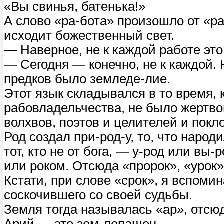
«Вы свинья, батенька!»
А слово «ра-бота» произошло от «ра»
исходит божественный свет.
— Наверное, не к каждой работе эт
— Сегодня — конечно, не к каждой.
предков было земледе-лие.
Этот язык складывался в то время, 
рабовладельчества, не было жертво
волхвов, поэтов и целителей и покл
Род создал при-род-у, то, что народ
тот, кто не от бога, — у-род или вы
или роком. Отсюда «пророк», «урок»
Кстати, при слове «срок», я вспоми
соскочившего со своей судьбы.
Земля тогда называлась «ар», отсюд