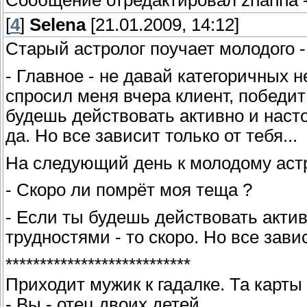
Сообщение отредактировал
zhanna
[
4
]
Selena
[21.01.2009, 14:12]
Старый астролог поучает молодого -
- Главное - не давай категоричных 
спросил меня вчера клиент, победит
будешь действовать активно и насто
да. Но все зависит только от тебя...
На следующий день к молодому астр
- Скоро ли помрёт моя теща ?
- Если ты будешь действовать актив
трудностями - то скоро. Но все завис
***************************
Приходит мужик к гадалке. Та карты 
- Вы - отец двоих детей.