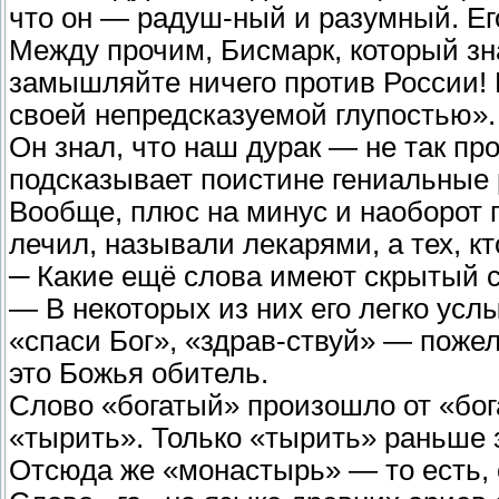
что он — радуш-ный и разумный. Ег
Между прочим, Бисмарк, который зна
замышляйте ничего против России!
своей непредсказуемой глупостью».
Он знал, что наш дурак — не так пр
подсказывает поистине гениальные
Вообще, плюс на минус и наоборот 
лечил, называли лекарями, а тех, к
─ Какие ещё слова имеют скрытый 
— В некоторых из них его легко ус
«спаси Бог», «здрав-ствуй» — пожел
это Божья обитель.
Слово «богатый» произошло от «бога
«тырить». Только «тырить» раньше з
Отсюда же «монастырь» — то есть, 