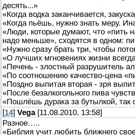
десять...»
«Когда водка заканчивается, закуск
«Когда пьёшь, нужно знать меру. И
«Люди, которые думают, что «пить н
надо меньше», сходятся в одном: пи
«Нужно сразу брать три, чтобы пото
«О лучших мгновениях жизни всегда
«Печень - злостный разрушитель ал
«По соотношению качество-цена «пи
«Поздно выпитая вторая - зря выпи
«После безалкогольного пива чувст
«Пошлёшь дурака за бутылкой, так о
[
14
]
Vega
[11.08.2010, 13:58]
Разное…..
«Библия учит любить ближнего своег