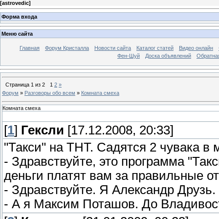
[
astrovedic
]
Форма входа
Меню сайта
Главная
Форум Кристалла
Новости сайта
Каталог статей
Видео онлайн
Фен-Шуй
Доска объявлений
Обратна
Страница
1
из
2
1
2
»
Форум
»
Разговоры обо всем
»
Комната смеха
Комната смеха
[
1
]
Гексли
[17.12.2008, 20:33]
"Такси" на ТНТ. Садятся 2 чувака в
- Здравствуйте, это программа "Такс
деньги платят вам за правильные от
- Здравствуйте. Я Александр Друзь.
- А я Максим Поташов. До Владивос