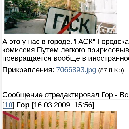
А это у нас в городе."ГАСК"-Городск
комиссия.Путем легкого пририсовыв
превращается вообще в иностранное
Прикрепления:
7066893.jpg
(87.8 Kb)
Сообщение отредактировал
Гор
-
Во
[
10
]
Гор
[16.03.2009, 15:56]