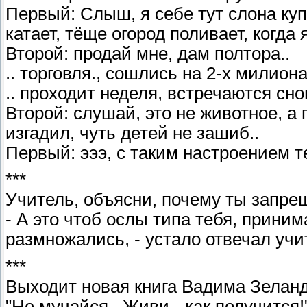
Первый: Слыш, я себе тут слона куп
катает, тёще огород поливает, когд
Второй: продай мне, дам полтора..
.. торговля., сошлись на 2-х милиона
.. проходит неделя, встречаются сно
Второй: слушай, это не животное, а 
изгадил, чуть детей не зашиб..
Первый: эээ, с таким настроением т
***
Учитель, объясни, почему ты запр
- А это чтоб ослы типа тебя, приним
размножались, - устало отвечал учи
***
Выходит новая книга Вадима Зелан
"Не мучайся...Живи - как получится!