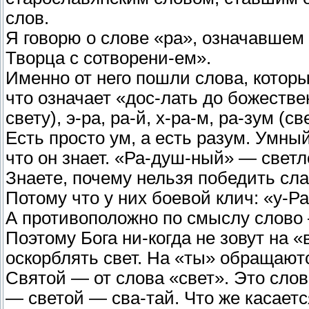
слов.
Я говорю о слове «ра», означавшем
Творца с сотворени-ем».
Именно от него пошли слова, котор
что означает «дос-лать до божествен
свету), э-ра, ра-й, х-ра-м, ра-зум (с
Есть просто ум, а есть разум. Умны
что он знает. «Ра-душ-ный» — светл
Знаете, почему нельзя победить сл
Потому что у них боевой клич: «у-Ра
А противоположно по смыслу слово
Поэтому Бога ни-когда не зовут на «
оскорблять свет. На «ты» обращаютс
Святой — от слова «свет». Это сло
— светой — сва-тай. Что же касает