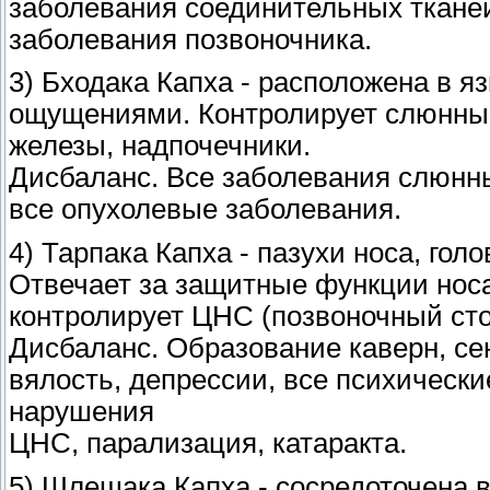
заболевания соединительных тканей
заболевания позвоночника.
3) Бходака Капха - расположена в я
ощущениями. Контролирует слюнны
железы, надпочечники.
Дисбаланс. Все заболевания слюнн
все опухолевые заболевания.
4) Тарпака Капха - пазухи носа, гол
Отвечает за защитные функции носа
контролирует ЦНС (позвоночный сто
Дисбаланс. Образование каверн, се
вялость, депрессии, все психически
нарушения
ЦНС, парализация, катаракта.
5) Шлешака Капха - сосредоточена в 