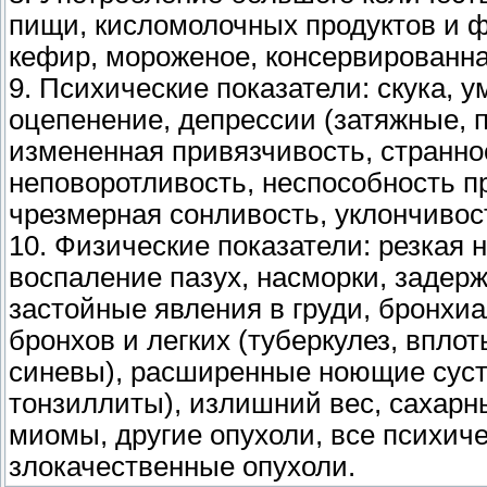
пищи, кисломолочных продуктов и фе
кефир, мороженое, консервированна
9. Психические показатели: скука, 
оцепенение, депрессии (затяжные, 
измененная привязчивость, странно
неповоротливость, неспособность п
чрезмерная сонливость, уклончивост
10. Физические показатели: резкая 
воспаление пазух, насморки, задерж
застойные явления в груди, бронхи
бронхов и легких (туберкулез, вплот
синевы), расширенные ноющие суст
тонзиллиты), излишний вес, сахарны
миомы, другие опухоли, все психиче
злокачественные опухоли.