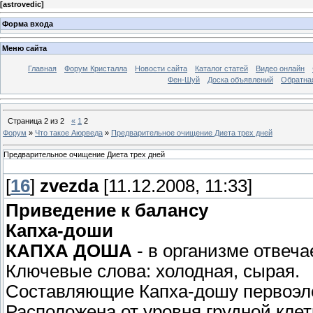
[
astrovedic
]
Форма входа
Меню сайта
Главная
Форум Кристалла
Новости сайта
Каталог статей
Видео онлайн
Фен-Шуй
Доска объявлений
Обратна
Страница
2
из
2
«
1
2
Форум
»
Что такое Аюрведа
»
Предварительное очищение Диета трех дней
Предварительное очищение Диета трех дней
[
16
]
zvezda
[11.12.2008, 11:33]
Приведение к балансу
Капха-доши
КАПХА ДОША
- в организме отвеча
Ключевые слова: холодная, сырая.
Составляющие Капха-дошу первоэле
Расположена от уровня грудной клет