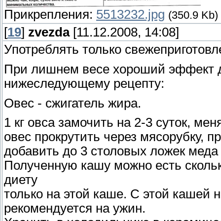
Прикрепления:
5513232.jpg
(350.9 Kb)
[
19
]
zvezda
[11.12.2008, 14:08]
Употреблять только свежеприготовл
При лишнем весе хороший эффект д
нижеследующему рецепту:
Овес - сжигатель жира.
1 кг овса замочить на 2-3 суток, мен
овес прокрутить через мясорубку, п
добавить до 3 столовых ложек меда и
Полученную кашу можно есть скольк
диету
только на этой каше. С этой кашей н
рекомендуется на ужин.