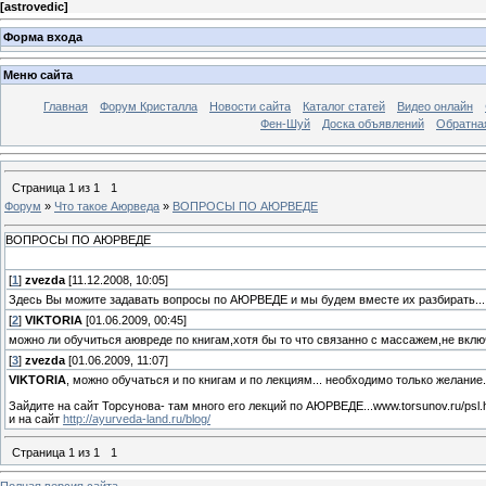
[
astrovedic
]
Форма входа
Меню сайта
Главная
Форум Кристалла
Новости сайта
Каталог статей
Видео онлайн
Фен-Шуй
Доска объявлений
Обратна
Страница
1
из
1
1
Форум
»
Что такое Аюрведа
»
ВОПРОСЫ ПО АЮРВЕДЕ
ВОПРОСЫ ПО АЮРВЕДЕ
[
1
]
zvezda
[11.12.2008, 10:05]
Здесь Вы можите задавать вопросы по АЮРВЕДЕ и мы будем вместе их разбирать...
[
2
]
VIKTORIA
[01.06.2009, 00:45]
можно ли обучиться аювреде по книгам,хотя бы то что связанно с массажем,не вкл
[
3
]
zvezda
[01.06.2009, 11:07]
VIKTORIA
, можно обучаться и по книгам и по лекциям... необходимо только желание.
Зайдите на сайт Торсунова- там много его лекций по АЮРВЕДЕ...www.torsunov.ru/psl.
и на сайт
http://ayurveda-land.ru/blog/
Страница
1
из
1
1
Полная версия сайта