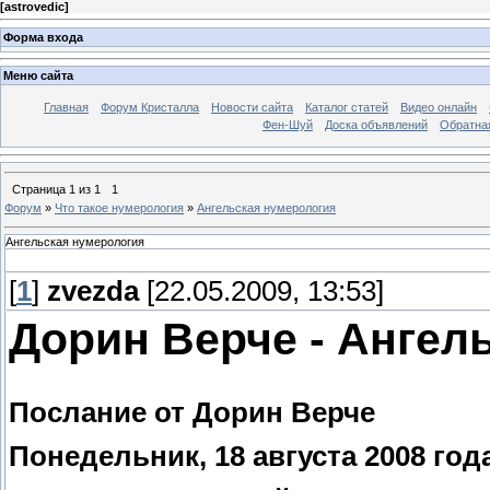
[
astrovedic
]
Форма входа
Меню сайта
Главная
Форум Кристалла
Новости сайта
Каталог статей
Видео онлайн
Фен-Шуй
Доска объявлений
Обратна
Страница
1
из
1
1
Форум
»
Что такое нумерология
»
Ангельская нумерология
Ангельская нумерология
[
1
]
zvezda
[22.05.2009, 13:53]
Дорин Верче - Ангел
Послание от Дорин Верче
Понедельник, 18 августа 2008 год