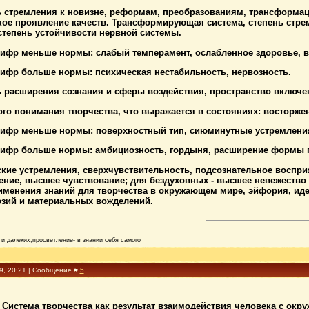
ь стремления к новизне, реформам, преобразованиям, трансформац
кое проявление качеств. Трансформирующая система, степень стрем
степень устойчивости нервной системы.
цифр меньше нормы: слабый темперамент, ослабленное здоровье, в
цифр больше нормы: психическая нестабильность, нервозность.
ь расширения сознания и сферы воздействия, пространство включен
го понимания творчества, что выражается в состояниях: восторже
 цифр меньше нормы: поверхностный тип, сиюминутные устремлени
 цифр больше нормы: амбициозность, гордыня, расширение формы 
ские устремления, сверхчувствительность, подсознательное воспр
ние, высшее чувствование; для бездуховных - высшее невежество и
именения знаний для творчества в окружающем мире, эйфория, иде
зий и материальных вожделений.
и далеких,просветление- в знании себя самого
09, 20:21 | Сообщение #
5
 Система творчества как результат взаимодействия человека с окр