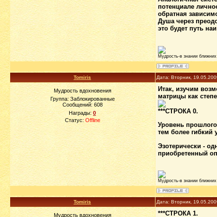
потенциале личнос
обратная зависим
Душа через преодо
это будет путь на
Мудрость-в знании ближних 
Tomiris
Дата: Вторник, 19.05.20
Итак, изучим воз
Мудрость вдохновения
матрицы как степ
Группа: Заблокированные
Сообщений:
608
***СТРОКА 0.
Награды:
0
Статус:
Offline
Уровень прошлого
тем более гибкий 
Эзотерически - од
приобретенный оп
Мудрость-в знании ближних 
Tomiris
Дата: Вторник, 19.05.20
***СТРОКА 1.
Мудрость вдохновения