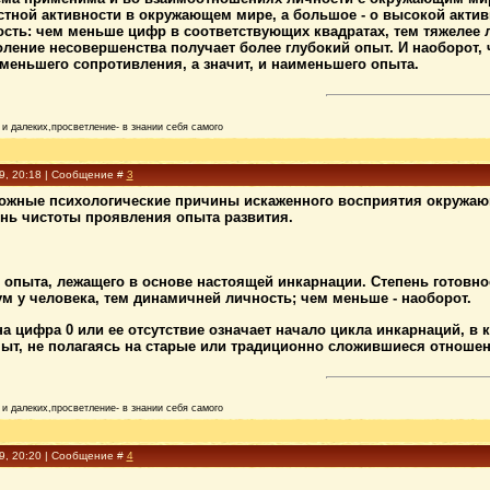
тной активности в окружающем мире, а большое - о высокой актив
ость: чем меньше цифр в соответствующих квадратах, тем тяжелее 
ление несовер­шенства получает более глубокий опыт. И наоборот,
именьшего сопротивления, а значит, и наименьшего опыта.
и далеких,просветление- в знании себя самого
09, 20:18 | Сообщение #
3
можные психологические причины искаженного восприятия окружаю
ень чистоты проявления опыта развития.
 опыта, лежащего в основе настоящей инкарнации. Степень готовн
ум у человека, тем динамичней личность; чем меньше - наоборот.
на цифра 0 или ее отсутствие означает начало цикла инкарнаций, в
ыт, не полагаясь на старые или традиционно сложившиеся отношен
и далеких,просветление- в знании себя самого
09, 20:20 | Сообщение #
4