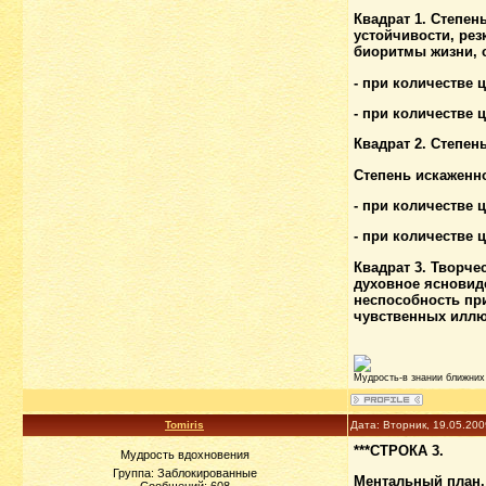
Квадрат 1. Степен
устойчивости, рез
биоритмы жизни, 
- при количестве 
- при количестве 
Квадрат 2. Степен
Степень искаженно
- при количестве
- при количестве
Квадрат 3. Творче
духовное ясновиде
неспособность пр
чувственных иллю
Мудрость-в знании ближних 
Tomiris
Дата: Вторник, 19.05.20
***СТРОКА 3.
Мудрость вдохновения
Группа: Заблокированные
Ментальный план.