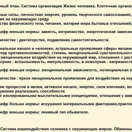
ный план. Система организации Жизни человека. Клеточная органи
ные силы, личностная энергия, уровень творческого самосознания, 
вия на окружающую среду.
ства физического тела, питания, материи мира бытовых отношений
цифр меньше нормы: зависть, интриганство, энергетическая зависи
ичестве : диктаторство, подавление самостоятельности.
ональное начало в человеке, астральные проявления сферы желаний
пар противоположностей, степень эмоциональной чувствительност
 эмоциональное воздействие на окружающий мир, отношения с раст
луние - вспыльчивость, импульсивность; в новолуние - капризност
 цифр меньше нормы: эмоциональная зависимость, потенциальная к
личестве : яркое эмоциональное проявление для воздействия на о
зм процессов в жизни, активное начало, энергия, сила влечения, в
 умение реализовать способности.
я изолированными мыслительными концепциями, отношение с живо
 цифр больше нормы: искушения материальными факторами,практиц
 цифр меньше нормы: ленивый тип обывателя.
 Система взаимодействия человека с окружающим миром. Обменные