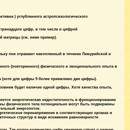
ективна ) углубленного астропсихологического
 тринадцати цифр, в том числе и цифрой
й матрицы (см. ниже пример).
кольку пни отражают накопленный в течение Лемурийской и
енного (повторенного) физического и эмоционального опыта в
ра (хотя для цифры 9 более приемлемо две цифры).
уровнем будет наличие одной цифры. Хотя качества опыта,
является энергетическая недостаточность в функционировании
емы физического тела потенциально могут быть подвержены
тельный энергопоток.
нергетическое перенапряжение в соответст­вующих органах и
еточных структур в виде искажения равномерности
ом. Так малое количество цифр свидетельствует о низком