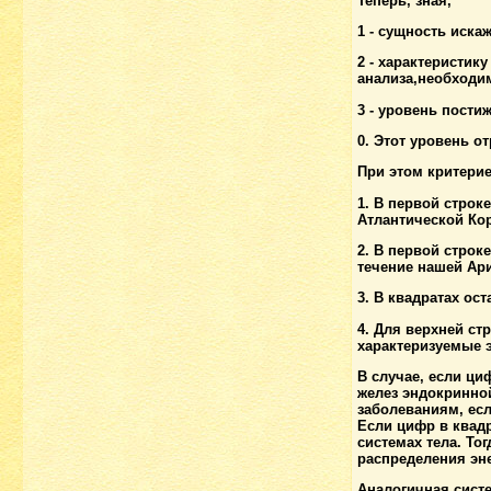
Теперь, зная,
1 - сущность иска
2 - характеристик
анализа,необходи
3 - уровень пости
0. Этот уровень о
При этом критери
1. В первой строк
Атлантической Ко
2. В первой строк
течение нашей Ар
3. В квадратах ос
4. Для верхней ст
характеризуемые э
В случае, если ци
желез эндокринно
заболеваниям, ес
Если цифр в квадр
системах тела. Т
распределения эне
Аналогичная сист