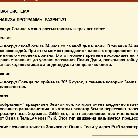
ВАЯ СИСТЕМА
НАЛИЗА ПРОГРАММЫ РАЗВИТИЯ
круг Солнца можно рассматривать в трех аспектах:
ижения
ы вокруг своей оси за 24 часа со сменой дня и ночи. В течение 24 
твах соз­вездий. При этом момент рождения человека определяется
 начало человека к жизни. В этот момент времени восходящее на г
ершенствования до уровня осознания Плана Души, раскрывая тайну 
ся восходящим знаком индивидуальной цели человека.
жения
ы вокруг Солнца по орбите за 365,6 суток, в течение которых Земл
еловечества.
ения
кообразным" вращением Земной оси, которое очень медленно измен
 осеннего равноденствия, в которых экватор Земли пересекает плоск
оходит весь Зодиак за 25868 лет, но в направлении, противоположн
 от Овна к Тельцу через Рыб. Этот тип движения называется прецес
ние познания качеств Зодиака от Овна к Тельцу через Рыб характе