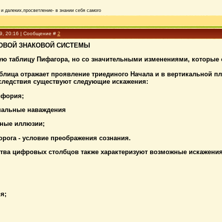
и далеких,просветление- в знании себя самого
09, 20:16 | Сообщение #
2
ОВОЙ ЗНАКОВОЙ СИСТЕМЫ
ую таблицу Пифагора, но со значительными изменениями, которые 
блица отражает проявление триединого Начала и в вертикальной пло
 следствия существуют следующие искажения:
эйфория;
ональные наваждения
льные иллюзии;
Порога - условие преображения сознания.
ттва цифровых столбцов также характеризуют возможные искажения
ия;