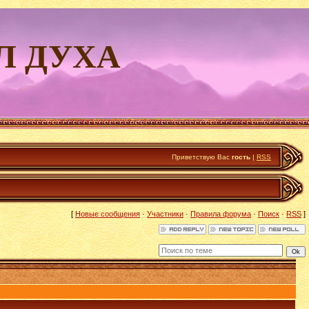
Л ДУХА
Приветствую Вас
гость
|
RSS
[
Новые сообщения
·
Участники
·
Правила форума
·
Поиск
·
RSS
]