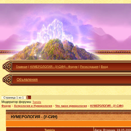
Главная
|
НУМЕРОЛОГИЯ - (У-СИН) - Форум
|
Регистрация
|
Вход
Объявления
1
Страница
1
из
1
Модератор форума:
Tomiris
Форум
»
Астрология и Нумерология
»
Что такое нумерология
»
НУМЕРОЛОГИЯ - (У-СИН)
НУМЕРОЛОГИЯ - (У-СИН)
Tomiris
Дата: Вторник, 19.05.20