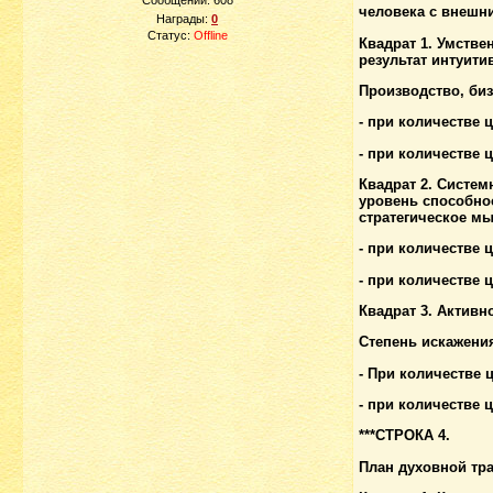
Сообщений:
608
человека с внешн
Награды:
0
Статус:
Offline
Квадрат 1. Умстве
результат интуити
Производство, биз
- при количестве 
- при количестве
Квадрат 2. Систе
уровень способнос
стратегическое мы
- при количестве 
- при количестве 
Квадрат 3. Активн
Степень искажени
- При количестве
- при количестве
***СТРОКА 4.
План духовной тр