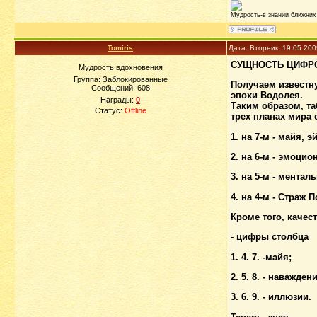
Мудрость-в знании ближних 
Tomiris
Дата: Вторник, 19.05.20
СУЩНОСТЬ ЦИФР
Мудрость вдохновения
Группа: Заблокированные
Получаем известн
Сообщений:
608
эпохи Водолея.
Награды:
0
Таким образом, та
Статус:
Offline
трех планах мира
1. на 7-м - майя, 
2. на 6-м - эмоци
3. на 5-м - мента
4. на 4-м - Страж 
Кроме того, качес
- цифры столбца
1. 4. 7. -майя;
2. 5. 8. - наважден
3. 6. 9. - иллюзии.