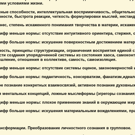
ими условиями жизни.
нные способности, интеллектуальная восприимчивость, общительнос
вности, быстрота реакции, четкость формулировки мыслей, нестанд
нес, степень искаженного понимания творчества в материи, искаже
цифр меньше нормы: отсутствие интуитивного ориентира, стержня, 
 цифр больше нормы: искушение поверхностным достижением матери
мность, принципы структуризации, ограничения восприятия единой
ти создания упорядоченной системы из состояния хаоса, самоконт
шление, отношения в коллективе, самость, самоизоляция.
цифр меньше нормы: отсутствие системы оценок, закономерностей 
цифр больше нормы: педантичность, консерватизм, фанатизм,идеал
ое познание конкретных взаимосвязей, активное познание духовных
я ментальных концепций, ложные мыслеформы (эгрегоры сознания)
 цифр меньше нормы: плохое применение знаний в окружающем мир
 цифр больше нормы: искушения материальными вожделениями, пра
ансформации. Преобразование личностного сознания в групповое.