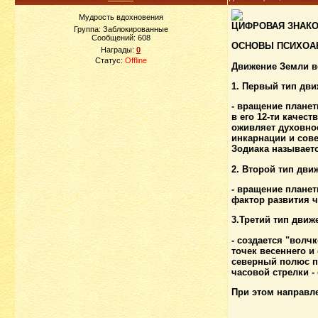
Мудрость вдохновения
ЦИФРОВАЯ ЗНАКО
Группа: Заблокированные
Сообщений:
608
ОСНОВЫ ПСИХОА
Награды:
0
Статус:
Offline
Движение Земли во
1. Первый тип дв
- вращение планет
в его 12-ти качес
оживляет духовное
инкарнации и сов
Зодиака называет
2. Второй тип дви
- вращение планет
фактор развития ч
3.Третий тип движ
- создается "волч
точек весеннего и
северный полюс пр
часовой стрелки -
При этом направле