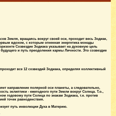
часов Земля, вращаясь вокруг своей оси, проходит весь Зодиак,
 первым вдохом, с которым огненная энергетика монады
оризонте Созвездие Зодиака указывает на духовную цель
будущего и путь преодоления кармы Личности. Это созвездие
я проходит все 12 созвездий Зодиака, определяя коллективный
яет направление полярной оси планеты, а следовательно,
ость эклиптики - ежегодного пути Земли вокруг Солнца. Т.о.,
ом годовому пути Солнца по знакам Зодиака, т.е. против
сией точек равноденствия.
ризует путь инволюции Духа в Материю.