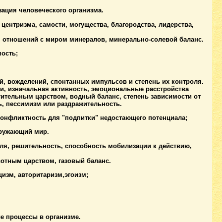
зация человеческого организма.
центризма, самости, могущества, благородства, лидерства,
, отношений с миром минералов, минерально-солевой баланс.
мость;
, вожделений, спонтанных импульсов и степень их контроля.
и, изначальная активность, эмоциональные расстройства
ительным царством, водный баланс, степень зависимости от
ь, пессимизм или раздражительность.
онфликтность для "подпитки" недостающего потен­циала;
кружающий мир.
оля, решительность, способность мобилизации к действию,
тным царством, газовый баланс.
изм, авторитаризм,эгоизм;
 процессы в организме.