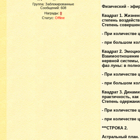
Группа: Заблокированные
Физический - эфир
Сообщений:
608
Награды:
0
Квадрат 1. Жизнен
Статус:
Offline
степень воздейст
Степень совершен
- При количестве 
- при большом кол
Квадрат 2. Эмоци
Взаимоотношение 
нервной системы,
фаз луны: в полно
- При количестве
- при большом ко
Квадрат 3. Динами
практичность, как
Степень одержани
- При количестве
- при количестве
***СТРОКА 2.
Астральный план.