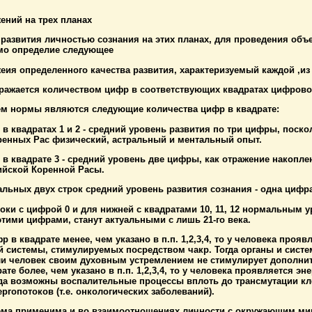
жений нa трех планах
у развития личностью сознания на этих планах, для проведения объ
мо определие следующее
жеия определенного качества развития, характеризуемый каждой ,из
тражается количеством цифр в соответствующих квадратах цифрово
ем нормы являются следующие количества цифр в квадрате:
е в квадратах 1 и 2 - средний уровень развития по три цифры, пос
ренных Рас физический, астральный и ментальный опыт.
е в квадрате 3 - средний уровень две цифры, как отражение накопл
ийской Коренной Расы.
тальных двух строк средний уровень развития сознания - одна циф
роки с цифрой 0 и для нижней с квадратами 10, 11, 12 нормальным 
тими цифрами, станут актуальными с лишь 21-го века.
фр в квадрате менее, чем указано в п.п. 1,2,3,4, то у человека про
й системы, стимулируемых посредством чакр. Тогда органы и сист
ли человек своим духовным устремлением не стимулирует дополни
ате более, чем указано в п.п. 1,2,3,4, то у человека проявляется э
огда возможны воспалительные процессы вплоть до трансмутации кл
ргопотоков (т.е. онкологических заболеваний).
ема применима и во взаимоотношениях личности с окружающим мир