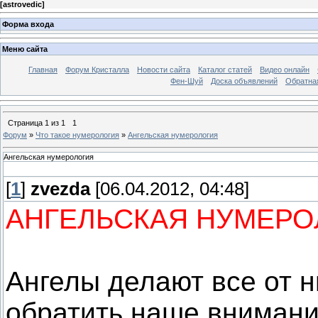
[
astrovedic
]
Форма входа
Меню сайта
Главная
Форум Кристалла
Новости сайта
Каталог статей
Видео онлайн
Фен-Шуй
Доска объявлений
Обратна
Страница
1
из
1
1
Форум
»
Что такое нумерология
»
Ангельская нумерология
Ангельская нумерология
[
1
]
zvezda
[06.04.2012, 04:48]
АНГЕЛЬСКАЯ НУМЕРО
Ангелы делают все от 
обратить наше внимани