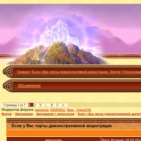
Главная
|
Если у Вас черты демонстративной акцентуации - Форум
|
Регистрац
Объявления
1
Страница
1
из
7
2
3
…
6
7
»
Модератор форума:
,
,
,
мартагона
DEMONAZ
Вика_
Елена3791
Форум
»
Хиромантия
»
Хиромантия + психология
»
Если у Вас черты демонстративной акцен
Если у Вас черты демонстративной акцентуации
мартагона
Дата: Вторник, 26.05.20