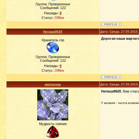
Группа: Проверенные
Сообщений:
122
Награды:
9
Статус:
Offline
Наташа9620
Дата: Среда, 27.05.2015
Дорогая наша мартаг
Хранитель гор
Группа: Проверенные
Сообщений:
122
Награды:
9
Статус:
Offline
мартагона
Дата: Среда, 27.05.2015
Наташа9620
, Вам спас
У желания - тысяча возможно
Мудрость сияния