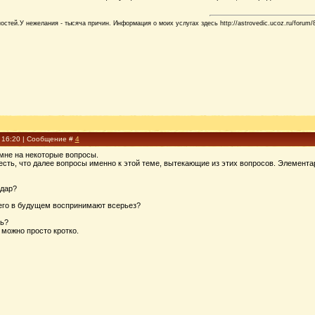
стей.У нежелания - тысяча причин. Информация о моих услугах здесь http://astrovedic.ucoz.ru/forum/
, 16:20 | Сообщение #
4
 мне на некоторые вопросы.
сть, что далее вопросы именно к этой теме, вытекающие из этих вопросов. Элементар
 дар?
 его в будущем воспринимают всерьез?
ть?
 можно просто кротко.