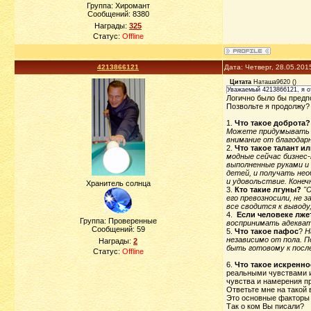
Группа: Хиромант
Сообщений:
8380
Награды:
325
Статус:
Offline
4213866121
Дата: Четверг, 28.05.201
Цитата
Наташа9620
(
)
Уважаемый 4213866121, я от
Логично было бы предпо
Позвольте я продолжу?
1.
Что такое доброта?
Можете придумывать и
внимание от благодарн
2.
Что такое талант и
модные сейчас би
выполненные рук
детей, и получать нео
и удовольствие. Конеч
Хранитель солнца
3.
Кто такие лгуны?
"О
его превозносили, не
все сводится к выводу
4.
Если человеке лже
Группа: Проверенные
воспринимать адекват
Сообщений:
59
5.
Что такое пафос
?
Н
независимо от пола. П
Награды:
2
быть готовому к посл
Статус:
Offline
6.
Что такое искренно
реальными чувствами и 
чувства и намерения п
Ответьте мне на такой 
Это основные факторы 
Так о ком Вы писали?