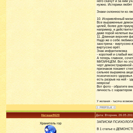
него скачут и за ним у
нужно. Истерики любят
Знаки склонности ко лж
10. Искривлённый мизин
Все выраженные демонст
целей, более для приук
например, и действите
даже порой нелепые выс
11. Длинная верхняя ф
Надо же о себе любимо
заострена - виртуозно 
виртуозно врёт.
Знак инфантилизма
- короткий и слабый ми
А теперь главное, со
МИЗИНЦЕМ. Вот по этом
черт демонстраривной а
признаков покажет сте
сильнее выражена акце
психического здоровья.
есть разрыв на ней - з
невроза!
Вот фото - обратите в
личность с характером
У желания - тысяча возможно
Наташа9620
Дата: Вторник, 26.05.20
ЗАПИСКИ ПСИХОЛОГ
Хранитель гор
В 1 статье о ДЕМОНСТР