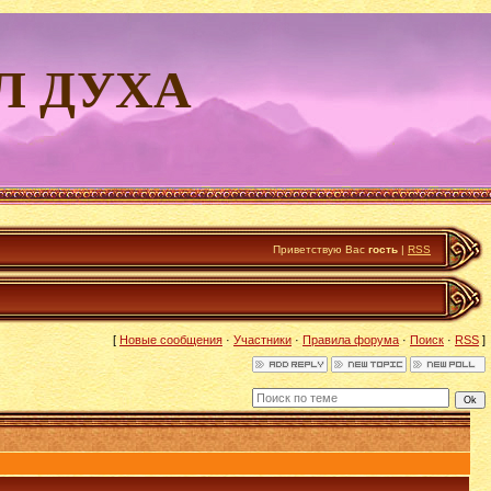
Л ДУХА
Приветствую Вас
гость
|
RSS
[
Новые сообщения
·
Участники
·
Правила форума
·
Поиск
·
RSS
]