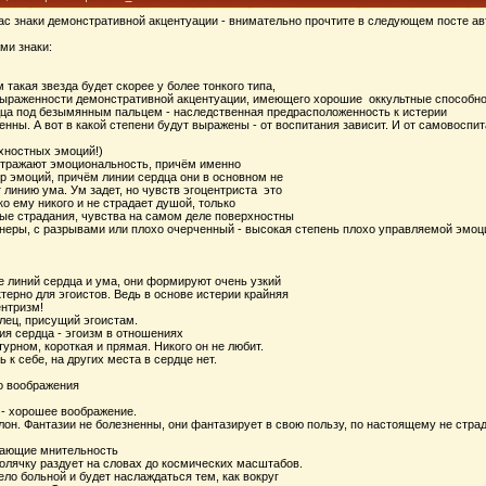
ас знаки демонстративной акцентуации - внимательно прочтите в следующем посте ав
ми знаки:
такая звезда будет скорее у более тонкого типа,
ыраженности демонстративной акцентуации, имеющего хорошие оккультные способност
дца под безымянным пальцем - наследственная предрасположенность к истерии
нны. А вот в какой степени будут выражены - от воспитания зависит. И от самовоспит
хностных эмоций!)
 Отражают эмоциональность, причём именно
р эмоций, причём линии сердца они в основном не
 линию ума. Ум задет, но чувств эгоцентриста это
ко ему никого и не страдает душой, только
ые страдания, чувства на самом деле поверхностны
неры, с разрывами или плохо очерченный - высокая степень плохо управляемой эмоц
е линий сердца и ума, они формируют очень узкий
терно для эгоистов. Ведь в основе истерии крайняя
ентризм!
лец, присущий эгоистам.
ия сердца - эгоизм в отношениях
турном, короткая и прямая. Никого он не любит.
к себе, на других места в сердце нет.
о воображения
 - хорошее воображение.
он. Фантазии не болезненны, они фантазирует в свою пользу, по настоящему не страд
ажающие мнительность
олячку раздует на словах до космических масштабов.
ело больной и будет наслаждаться тем, как вокруг