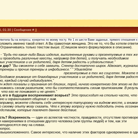
5, 01:30 | Сообщение #
9
ветила бы на вопросы, конкретно по моему посту. Не 1 из шести Вами заданных, прямого отношения к 
ложить именно такой ответ. А Вы грамотная женщина. Это не то, что Вы хотели ответи
 Ограничиваясь только текстом выше. (Слишком много формулировок в описании).
-
"Будь-то какие-либо Ваши изделия, выполненные руками и презентуемые в тех же
 проводить различные квесты, например для детей, и получать необходимое
ых участников и их родителей, даря детям радость и удовольствие."
ли дар?
"Вы сможете о себе заявить. Спектр достаточно широк. Адв
знес-тренеры и прочие тренеры в инфобизнесе." " Удивляйте окру
ами и презентуемые в тех же соцсетях. Можете придумывать и
бходимое внимание от благодарных участников и их родителей, даря детям радост
но, каждый случай индивидуален,"
н ждет похвалы и признания от близких, порой, ничего конкретного для этого не де
 занимаясь своим развитием, что бы соответствовать своим притязаниям. В резу
, что его не понимают и не ценят."
т, его в будущем воспринимают всерьез?
Это происходит на столько часто, что
но и ограничивают общение с ним.
апример, можете сделать себе интересную татуировку на видном месте, и вниман
о своему опыту могу сказать. Что к этому вопросу нужно подходить очень осознан
едствиям, которые повлечет данное действие.
сть?
И́скренность
— один из аспектов честности, правдивости, отсутствие противор
намерениями в отношении другого человека (или группы людей) и тем, как эти
реподносятся ему на словах.
вопрос.
вышеизложенного. Самое интересное, что наличие этих факторов одновременно в одн