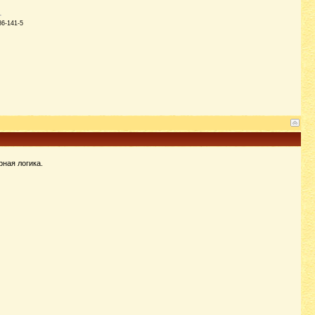
86-141-5
ная логика.