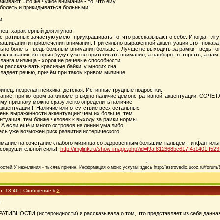
хаживают. Это же чужое внимание - то, что ему
 болеть и прикидываться больными!
и.
ец, характерный для лгунов.
ративные зачастую умеют приукрашивать то, что рассказывают о себе. Иногда - лгут
рашивания и привлечения внимания. При сильно выраженной акцентуации этот показат
льно болеть - ведь больным внимания больше... Лучше не выходить за рамки - ведь т
казывания, которые будут уже не притягивать внимание, а наоборот отторгать, а сам ч
аланга мизинца - хорошие речевые способности.
м рассказывать красивые байки! у многих она
владеет речью, причём при таком кривом мизинце
зинец. незрелая психика, детская. Истинные трудные подростки.
четание, при котором за километр видно наличие демонстративной акцентуации
у признаку можно сразу легко определить наличие
кцентуации!!! Наличие или отсутствие всех остальных
пень выраженности акцентуации: чем их больше, тем
нтуация, тем ближе человек к выходу за рамки нормы
 А если ещё и много островов на линии ума либо
десь уже возможен риск развития истерического
нимание на сочетание слабого мизинца со здоровенным большим пальцем - инфантильн
 сокрушительной силы!
http://imglink.ru/show-image.php?id=f9af812668bc617f4b1401ff523
стей.У нежелания - тысяча причин. Информация о моих услугах здесь http://astrovedic.ucoz.ru/forum/
15, 13:46 | Сообщение #
2
А
АТИВНОСТИ (истероидности) я рассказывала о том, что представляет из себя данная 