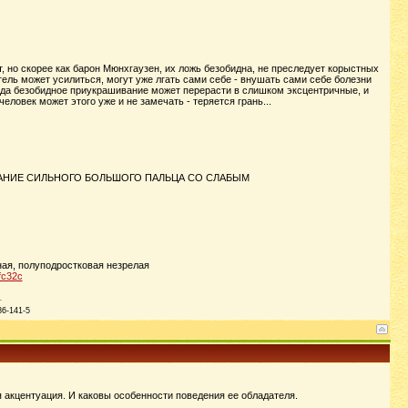
, но скорее как барон Мюнхгаузен, их ложь безобидна, не преследует корыстных
ель может усилиться, могут уже лгать сами себе - внушать сами себе болезни
огда безобидное приукрашивание может перерасти в слишком эксцентричные, и
еловек может этого уже и не замечать - теряется грань...
: СОЧЕТАНИЕ СИЛЬНОГО БОЛЬШОГО ПАЛЬЦА СО СЛАБЫМ
ая, полуподростковая незрелая
fc32c
86-141-5
акцентуация. И каковы особенности поведения ее обладателя.