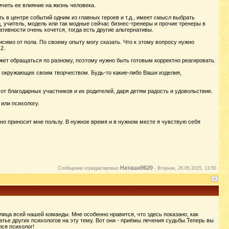
чить ее влияние на жизнь человека.
ь в центре событий одним из главных героев и т.д., имеет смысл выбрать
ц, учитель, модель или так модные сейчас бизнес-тренеры и прочие тренеры в
тивности очень хочется, тогда есть другие альтернативы.
симо от пола. По своему опыту могу сказать. Что к этому вопросу нужно
 2.
может обращаться по разному, поэтому нужно быть готовым корректно реагировать.
 окружающих своим творчеством. Будь-то какие-либо Ваши изделия,
т благодарных участников и их родителей, даря детям радость и удовольствие.
или психологу.
 оно приносит мне пользу. В нужное время и в нужном месте я чувствую себя
Наташа9620
Сообщение отредактировал
-
Вторник, 26.05.2015, 13:50
лица всей нашей команды. Мне особенно нравится, что здесь показано, как
атье других психологов на эту тему. Вот они - приёмы лечения судьбы.Теперь вы
лся психолог!