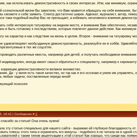
им, как использовать демонстративность в своих интересах. Или, как минимум, ограни
й сознательной жизни Вы заметили, что Вам нравится обращать на себя внимание, быт
ы сможете о себе заявить. Спектр достаточно широк. Адвокат, журналист, актер, певе
се-таки подобный выбор Вас не прельщает, а избежать негативного влияния демонстра
ть себе интересную татуировку на видном месте, и внимание Вам обеспечено, незави
но и быть готовому к последствиям, которые повлечет данное действие. Как минимум
ату на характер и как следствие на жизнь в целом. Второе - внимание на татуировку 
е удовлетворяет необузданную демонстративность, реализуйте ее в хобби. Удивляйте
презентуемые в тех же соцсетях.
проводить различные квесты, например для детей, и получать необходимое внимание о
 индивидуален, иногда имеет смысл обратиться к специалисту, например к хироманту 
 коррекции демонстративности великое множество.
анию. Да - у меня есть такое качество, но так как я его осознаю и умею им управлять,
ть любые задачи, поставленные передо мной!
тикующий психолог
15, 18:42 | Сообщение #
3
 спасибо за статью! Она очень нужна!
ла эту статью специально для нашего сайта - выражаю ей глубокую благодарность от 
вать плюсы этого типа и ограничить его минусы - подобного я не читала ни в одной ст
зователей с таким типом акцентуации к этой статье! Как хорошо, что среди нас появи