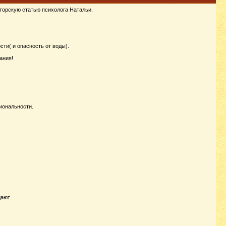
торскую статью психолога Натальи.
и( и опасность от воды).
ания!
иональности.
ают.