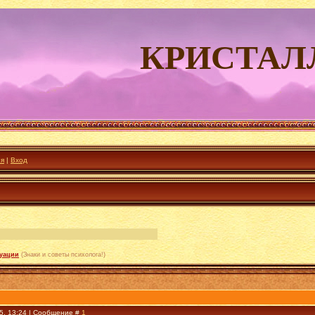
КРИСТАЛ
ия
|
Вход
туации
(Знаки и советы психолога!)
15, 13:24 | Сообщение #
1