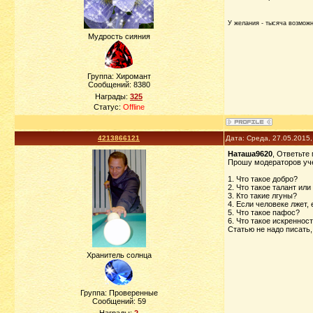
У желания - тысяча возможно
Мудрость сияния
Группа: Хиромант
Сообщений:
8380
Награды:
325
Статус:
Offline
4213866121
Дата: Среда, 27.05.2015
Наташа9620
, Ответьте
Прошу модераторов уче
1. Что такое добро?
2. Что такое талант или
3. Кто такие лгуны?
4. Если человеке лжет,
5. Что такое пафос?
6. Что такое искреннос
Статью не надо писать,
Хранитель солнца
Группа: Проверенные
Сообщений:
59