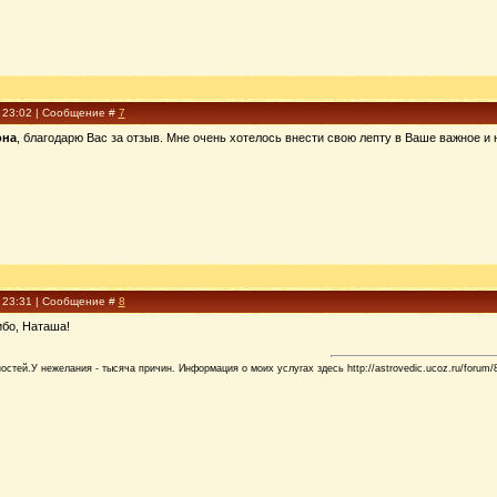
, 23:02 | Сообщение #
7
она
, благодарю Вас за отзыв. Мне очень хотелось внести свою лепту в Ваше важное и 
, 23:31 | Сообщение #
8
ибо, Наташа!
стей.У нежелания - тысяча причин. Информация о моих услугах здесь http://astrovedic.ucoz.ru/forum/