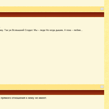
ложку. Так уж Всевышний Создал: Мы – люди Не когда дышим, А пока – любим…
, прямого отношения к нему не имеет.