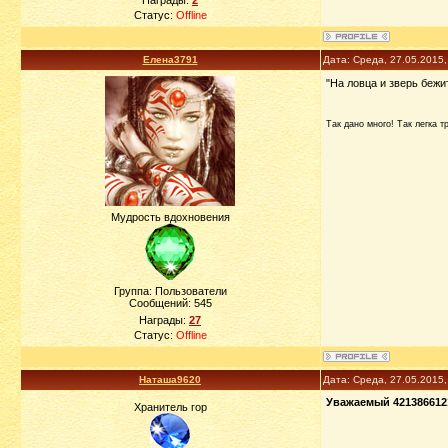
Награды:
2
Статус:
Offline
Елена3791
Дата: Среда, 27.05.2015
"На ловца и зверь бежи
Так дано много! Так легка 
Мудрость вдохновения
Группа: Пользователи
Сообщений:
545
Награды:
27
Статус:
Offline
Наташа9620
Дата: Среда, 27.05.2015
Уважаемый 421386612
Хранитель гор