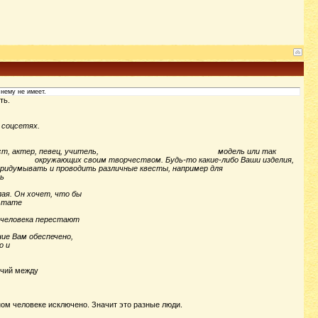
нему не имеет.
ть.
 соцсетях.
окат, журналист, актер, певец, учитель, модель или так
жающих своим творчеством. Будь-то какие-либо Ваши изделия,
 проводить различные квесты, например для
ь
лая. Он хочет, что бы
льтате
 человека перестают
ие Вам обеспечено,
о и
ечий между
ом человеке исключено. Значит это разные люди.