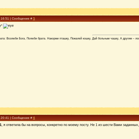
, 16:51 | Сообщение #
5
т"
трата: Возлюби Бога, Полюби брата. Накорми пташку, Пожалей кошку, Дай больным чашку, А другим – 
, 20:41 | Сообщение #
6
1
, я ответила бы на вопросы, конкретно по моему посту. Не 1 из шести Вами заданных