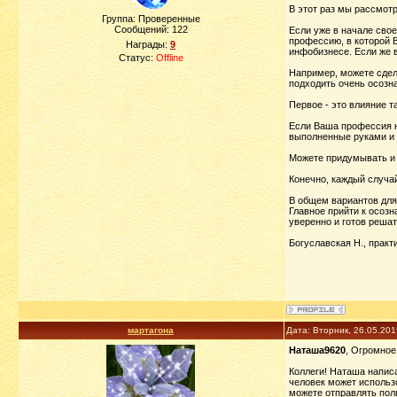
В этот раз мы рассмотр
Группа: Проверенные
Сообщений:
122
Если уже в начале свое
профессию, в которой В
Награды:
9
инфобизнесе. Если же в
Статус:
Offline
Например, можете сдела
подходить очень осозна
Первое - это влияние т
Если Ваша профессия н
выполненные руками и 
Можете придумывать и 
Конечно, каждый случай
В общем вариантов для
Главное прийти к осозн
уверенно и готов реша
Богуславская Н., прак
мартагона
Дата: Вторник, 26.05.20
Наташа9620
, Огромное
Коллеги! Наташа написа
человек может использо
можете отправлять поль