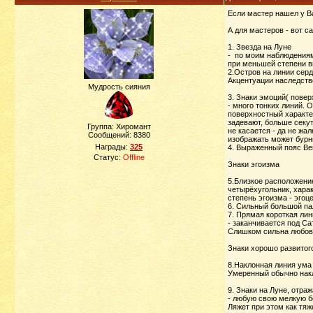
Если мастер нашел у В
А для мастеров - вот са
1. Звезда на Луне
- по моим наблюдениям 
при меньшей степени в
2.Остров на линии сер
Акцентуации наследстве
Мудрость сияния
3. Знаки эмоций( повер
- много тонких линий.
поверхностный характе
задевают, больше секут
Группа: Хиромант
не касается - да не жал
Сообщений:
8380
изображать может бурн
Награды:
325
4. Выраженный пояс Ве
Статус:
Offline
Знаки эгоизма
5.Близкое расположени
четырёхугольник, харак
степень эгоизма - эгоц
6. Сильный большой па
7. Прямая короткая лин
- заканчивается под Са
Слишком сильна любовь 
Знаки хорошо развитог
8.Наклонная линия ума
Умеренный обычно накл
9. Знаки на Луне, отр
- любую свою мелкую б
Ляжет при этом как тяж