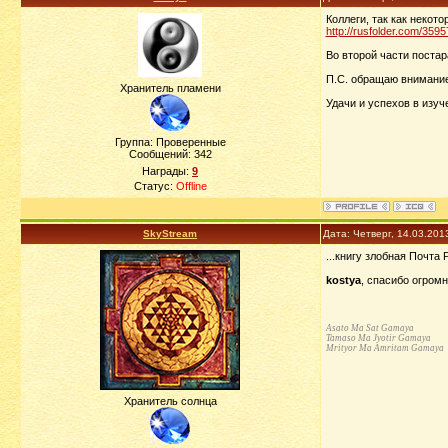
Коллеги, так как некот
http://rusfolder.com/359
Во второй части постар
П.С. обращаю внимание, 
Хранитель пламени
Удачи и успехов в изуче
Группа: Проверенные
Сообщений:
342
Награды:
9
Статус:
Offline
SkyStream
Дата: Четверг, 14.03.201
...книгу злобная Почта 
kostya
, спасибо огромн
Asato Ma Sat Gamaya
Tamaso Ma Jyotir Gamaya
Mrityor Ma Amritam Gamaya
Хранитель солнца