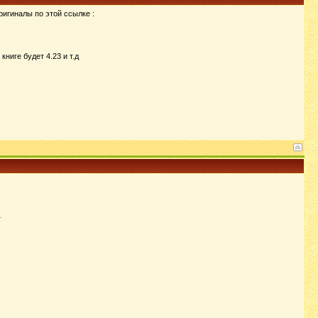
ригиналы по этой ссылке :
ниге будет 4.23 и т.д