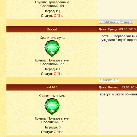
Группа: Проверенные
Сообщений:
64
Награды:
1
Статус:
Offline
Rassel
Дата: Среда, 03.04.2013
Костя, - первая часть 
Хранитель луча
, уж долго " идет" пе
Группа: Пользователи
Сообщений:
27
Награды:
1
Статус:
Offline
sakh65
Дата: Четверг, 13.03.201
kostya
, можете обновит
Хранитель земли
Группа: Пользователи
Сообщений:
7
Награды:
0
Статус:
Offline