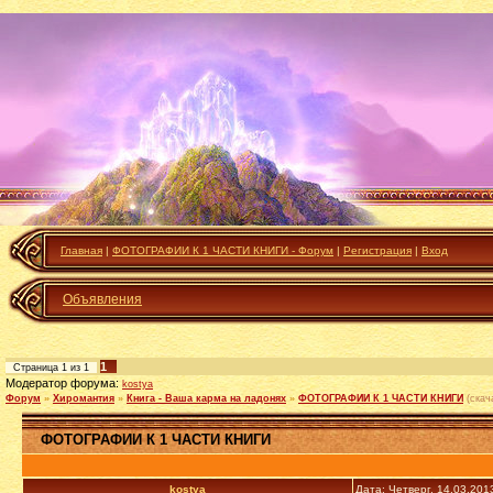
Главная
|
ФОТОГРАФИИ К 1 ЧАСТИ КНИГИ - Форум
|
Регистрация
|
Вход
Объявления
1
Страница
1
из
1
Модератор форума:
kostya
Форум
»
Хиромантия
»
Книга - Ваша карма на ладонях
»
ФОТОГРАФИИ К 1 ЧАСТИ КНИГИ
(скач
ФОТОГРАФИИ К 1 ЧАСТИ КНИГИ
kostya
Дата: Четверг, 14.03.201