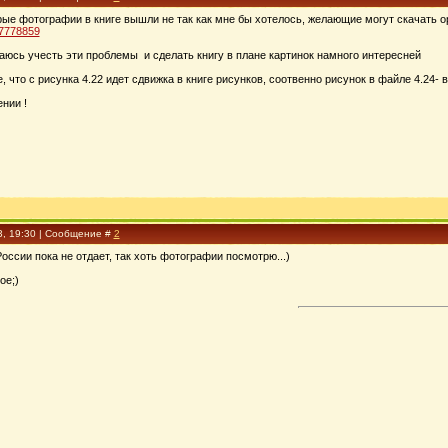
орые фотографии в книге вышли не так как мне бы хотелось, желающие могут скачать о
57778859
аюсь учесть эти проблемы и сделать книгу в плане картинок намного интересней
что с рисунка 4.22 идет сдвижка в книге рисунков, соотвенно рисунок в файле 4.24- в к
нии !
3, 19:30 | Сообщение #
2
России пока не отдает, так хоть фотографии посмотрю...)
ое;)