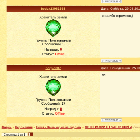
bodya23081998
Дата: Суббота, 29.08.20
спасибо огромное;)
Хранитель земли
Группа: Пользователи
Сообщений:
5
Награды:
0
Статус:
Offline
horpion07
Дата: Понедельник, 25.0
del
Хранитель земли
Группа: Пользователи
Сообщений:
17
Награды:
0
Статус:
Offline
Форум
»
Хиромантия
»
Книга - Ваша карма на ладонях
»
ФОТОГРАФИИ К 1 ЧАСТИ КНИГИ
(скач
1
Страница
1
из
1