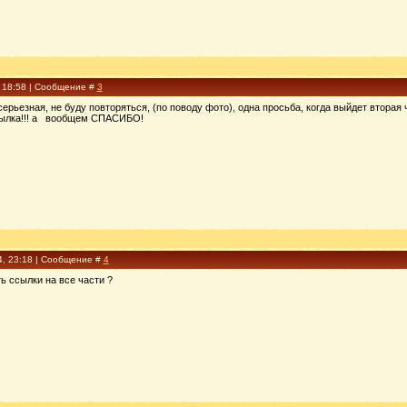
, 18:58 | Сообщение #
3
серьезная, не буду повторяться, (по поводу фото), одна просьба, когда выйдет вторая
ресылка!!! а вообщем СПАСИБО!
4, 23:18 | Сообщение #
4
ь ссылки на все части ?