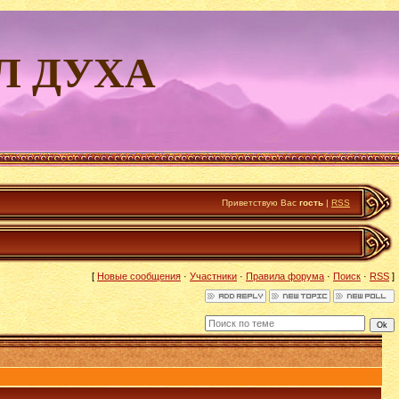
Л ДУХА
Приветствую Вас
гость
|
RSS
[
Новые сообщения
·
Участники
·
Правила форума
·
Поиск
·
RSS
]