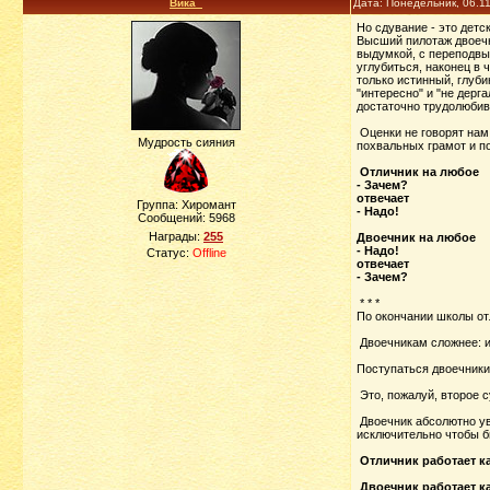
Вика_
Дата: Понедельник, 06.1
Но сдувание - это детск
Высший пилотаж двоечни
выдумкой, с переподвып
углубиться, наконец в 
только истинный, глуби
"интересно" и "не дерг
достаточно трудолюбив
Оценки не говорят нам 
Мудрость сияния
похвальных грамот и п
Отличник на любое
- Зачем?
отвечает
Группа: Хиромант
- Надо!
Сообщений:
5968
Награды:
255
Двоечник на любое
- Надо!
Статус:
Offline
отвечает
- Зачем?
* * *
По окончании школы отл
Двоечникам сложнее: им
Поступаться двоечники
Это, пожалуй, второе с
Двоечник абсолютно ув
исключительно чтобы бы
Отличник работает ка
Двоечник работает ка