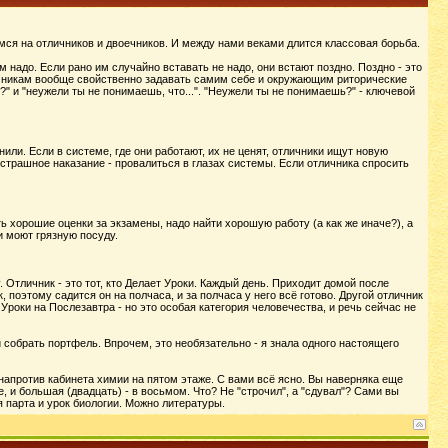
мся на отличников и двоечников. И между нами веками длится классовая борьба.
м надо. Если рано им случайно вставать не надо, они встают поздно. Поздно - это
тличникам вообще свойственно задавать самим себе и окружающим риторические
я?" и "неужели ты не понимаешь, что...". "Неужели ты не понимаешь?" - ключевой
или. Если в системе, где они работают, их не ценят, отличники ищут новую
 страшное наказание - провалиться в глазах системы. Если отличника спросить
ь хорошие оценки за экзамены, надо найти хорошую работу (а как же иначе?), а
ни моют грязную посуду.
 Отличник - это тот, кто Делает Уроки. Каждый день. Приходит домой после
 поэтому садится он на полчаса, и за полчаса у него всё готово. Другой отличник
Уроки на Послезавтра - но это особая категория человечества, и речь сейчас не
 собрать портфель. Впрочем, это необязательно - я знала одного настоящего
напротив кабинета химии на пятом этаже. С вами всё ясно. Вы наверняка еще
 и большая (двадцать) - в восьмом. Что? Не "строчил", а "сдувал"? Сами вы
 парта и урок биологии. Можно литературы.