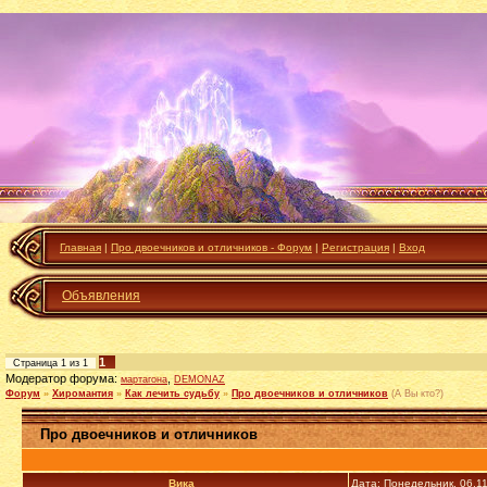
Главная
|
Про двоечников и отличников - Форум
|
Регистрация
|
Вход
Объявления
1
Страница
1
из
1
Модератор форума:
,
мартагона
DEMONAZ
Форум
»
Хиромантия
»
Как лечить судьбу
»
Про двоечников и отличников
(А Вы кто?)
Про двоечников и отличников
Вика_
Дата: Понедельник, 06.1