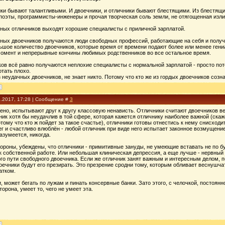
ики бывают талантливыми. И двоечники, и отличники бывают блестящими. Из блестящи
-поэты, программисты-инженеры и прочая творческая соль земли, не отягощенная изл
ых отличников выходят хорошие специалисты с приличной зарплатой.
ых двоечников получаются люди свободных профессий, работающие на себя и получаю
ьшое количество двоечников, которые время от времени подают более или менее гениа
омент и непрерывные кончины любимых родственников во все остальное время.
ов всё равно получаются неплохие специалисты с нормальной зарплатой - просто пото
отать плохо.
з неудачных двоечников, не знает никто. Потому что кто же из гордых двоечников созн
1.2017, 17:28 | Сообщение #
3
жено, испытывают друг к другу классовую ненависть. Отличники считают двоечников 
ик хотя бы неудачлив в той сфере, которая кажется отличнику наиболее важной (скажем
тому что кто ж пойдет за такое счастье), отличники готовы отнестись к нему снисходит
ег и счастливо влюблён - любой отличник при виде него испытает законное возмущение
азумеется, никогда.
ороны, убеждены, что отличники - примитивные зануды, не умеющие вставать не по бу
к собственной работе. Или небольшая клиническая депрессия, а еще лучше - нервный
о пути свободного двоечника. Если же отличник занят важным и интересным делом, пол
воечники будут его презирать. Это презрение сродни тому, которым обливает веснушч
атком.
, может бегать по лужам и пинать консервные банки. Зато этого, с челочкой, постоянн
торона, умеет то, чего не умеет эта.