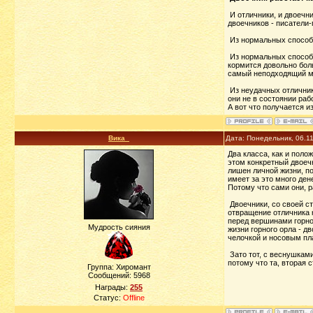
И отличники, и двоечн
двоечников - писатели
Из нормальных способн
Из нормальных способн
кормится довольно бол
самый неподходящий м
Из неудачных отличник
они не в состоянии раб
А вот что получается и
Вика_
Дата: Понедельник, 06.1
Два класса, как и поло
этом конкретный двоечн
лишен личной жизни, по
имеет за это много ден
Потому что сами они, р
Двоечники, со своей ст
отвращение отличника 
перед вершинами горног
Мудрость сияния
жизни горного орла - д
челочкой и носовым пл
Зато тот, с веснушками
потому что та, вторая с
Группа: Хиромант
Сообщений:
5968
Награды:
255
Статус:
Offline