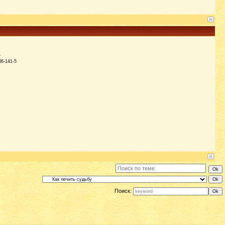
86-141-5
Поиск: