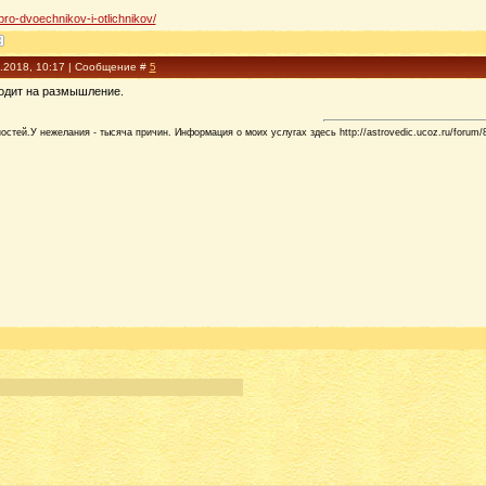
/pro-dvoechnikov-i-otlichnikov/
7.2018, 10:17 | Сообщение #
5
водит на размышление.
стей.У нежелания - тысяча причин. Информация о моих услугах здесь http://astrovedic.ucoz.ru/forum/