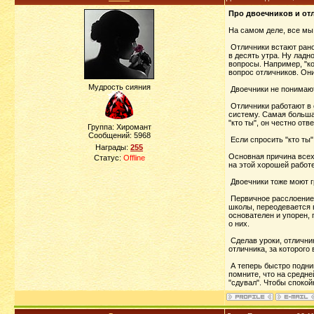
Про двоечников и от
На самом деле, все мы
Отличники встают рано,
в десять утра. Ну ладн
вопросы. Например, "ко
вопрос отличников. Он
Мудрость сияния
Двоечники не понимаю
Отличники работают в с
систему. Самая большая
"кто ты", он честно отв
Группа: Хиромант
Сообщений:
5968
Если спросить "кто ты"
Награды:
255
Основная причина всех 
Статус:
Offline
на этой хорошей работе
Двоечники тоже моют г
Первичное расслоение п
школы, переодевается в
основателен и упорен, 
о них.
Сделав уроки, отличник
отличника, за которог
А теперь быстро подним
помните, что на средне
"сдувал". Чтобы спокой