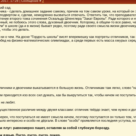
1.2017, 17:28 | Сообщение #
2
ий сад.
ка - сделать домашнее задание самому, причем на том самом уроке, на который он за
одвертом и, сделав, немедленно вызваться отвечать. Ответить так, что преподаватель
чтение второго тома сочинения Освальда Шпенглера "Закат Европы". Ради которого и н
нный, не побоюсь этого слова, духовный двоечник. Которому, в общем-то все равно, ч
али" в школе (да и в жизни) бывает редко, поэтому ради своего смысла жизни двоечнику
, чтобы это делать.
ни о чем. На доске "Гордость школы" висят вперемешку как портреты отличников, так
обед на физико-математических олимпиадах, а среди первых есть масса хмурых середн
ичники и двоечники выкатываются в большую жизнь. Отличникам там легко, слово "на
 приходится изо всех сил думать, как бы выкрутиться так, чтобы ничем не поступить
 не любят.
ущественное различие между двумя классами: отличник твёрдо знает, чем нужно и дол
ерен, что поступаться не имеет смысла ничем, поэтому поступается он только тем, ч
ло интересно и особо не дёргали. В слове "особо" проявляется последняя уступка, к
к плуг: равномерно пашет, оставляя за собой глубокую борозду.
к взрыв. Пусто, пусто, пусто, покер.