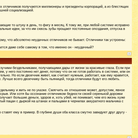
х отличников получаются миллионеры и президенты корпораций, а из блестящих
ишней социализацией.
щие то штуку в день, то фигу в месяц. К тому же, при любой системе исправно
льные идеи, за что им сквозь зубы прощают постоянные опоздания, отпуска в
му, что абсолютно неудачных отличников не бывает. Отличники так устроены:
ается даже себе самому в том, что именно он - неудачный?
везучими бездельниками, получающими дары от жизни за красивые глаза. Если при
, у него постоянно нет денег, потому что он не готов работать в системе, или он
ельно. Но если двоечник живет, как считает нужным, работает, как ему нравится,
. Лучше всего двоечнику быть пьяницей, тогда отличники будут его любить.
дильнику и жить не по указке. Смягчить их отношение может, допустим, явное
 срыв. Или хотя бы осознание отличником бедности своей серенькой дорожки
учает большие деньги, здоров и, хоть убей, не понимает, чем его жизнь хуже
атый пацан с дыркой на штанах и пальцами в чернилах аккуратного мальчика с
о ставят ему в пример. В глубине души оба класса смутно завидуют друг другу -