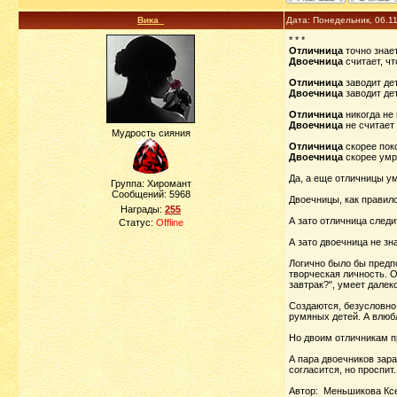
Вика_
Дата: Понедельник, 06.1
* * *
Отличница
точно знает
Двоечница
считает, чт
Отличница
заводит дет
Двоечница
заводит дет
Отличница
никогда не 
Двоечница
не считает
Мудрость сияния
Отличница
скорее поко
Двоечница
скорее умре
Да, а еще отличницы ум
Группа: Хиромант
Сообщений:
5968
Двоечницы, как правило
Награды:
255
А зато отличница следи
Статус:
Offline
А зато двоечница не зн
Логично было бы предпо
творческая личность. О
завтрак?", умеет далеко
Создаются, безусловно
румяных детей. А влюбл
Но двоим отличникам п
А пара двоечников зара
согласится, но проспит.
Автор: Меньшикова Кс