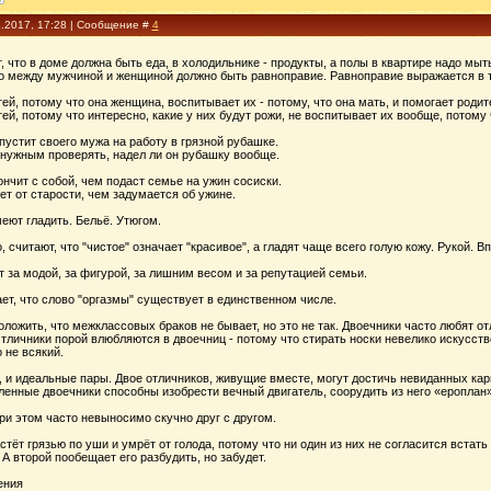
1.2017, 17:28 | Сообщение #
4
, что в доме должна быть еда, в холодильнике - продукты, а полы в квартире надо мыт
о между мужчиной и женщиной должно быть равноправие. Равноправие выражается в том
ей, потому что она женщина, воспитывает их - потому, что она мать, и помогает родит
ей, потому что интересно, какие у них будут рожи, не воспитывает их вообще, потому ч
пустит своего мужа на работу в грязной рубашке.
 нужным проверять, надел ли он рубашку вообще.
нчит с собой, чем подаст семье на ужин сосиски.
т от старости, чем задумается об ужине.
еют гладить. Бельё. Утюгом.
, считают, что "чистое" означает "красивое", а гладят чаще всего голую кожу. Рукой. 
т за модой, за фигурой, за лишним весом и за репутацией семьи.
ает, что слово "оргазмы" существует в единственном числе.
ложить, что межклассовых браков не бывает, но это не так. Двоечники часто любят отли
тличники порой влюбляются в двоечниц - потому что стирать носки невелико искусство
 не всякий.
, и идеальные пары. Двое отличников, живущие вместе, могут достичь невиданных ка
енные двоечники способны изобрести вечный двигатель, соорудить из него «ероплан»
ри этом часто невыносимо скучно друг с другом.
стёт грязью по уши и умрёт от голода, потому что ни один из них не согласится встать
 А второй пообещает его разбудить, но забудет.
ения