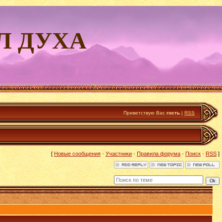
Л ДУХА
Приветствую Вас
гость
|
RSS
[
Новые сообщения
·
Участники
·
Правила форума
·
Поиск
·
RSS
]