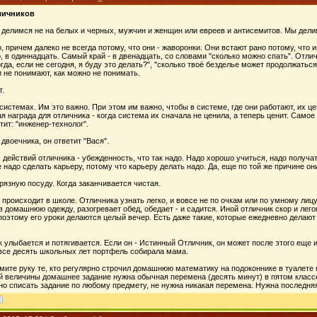
личников
 делимся не на белых и черных, мужчин и женщин или евреев и антисемитов. Мы дели
 причем далеко не всегда потому, что они - жаворонки. Они встают рано потому, что и
о, в одиннадцать. Самый край - в двенадцать, со словами "сколько можно спать". О
гда, если не сегодня, я буду это делать?", "сколько твоё безделье может продолжатьс
и не понимают, как можно не понимать.
т.
истемах. Им это важно. При этом им важно, чтобы в системе, где они работают, их цен
 награда для отличника - когда система их сначала не ценила, а теперь ценит. Самое
етит: "инженер-технолог".
 двоечника, он ответит "Вася".
действий отличника - убежденность, что так надо. Надо хорошо учиться, надо получат
 надо сделать карьеру, потому что карьеру делать надо. Да, еще по той же причине о
рязную посуду. Когда заканчивается чистая.
роисходит в школе. Отличника узнать легко, и вовсе не по очкам или по умному лицу.
 домашнюю одежду, разогревает обед, обедает - и садится. Иной отличник скор и легок,
поэтому его уроки делаются целый вечер. Есть даже такие, которые ежедневно делают 
 улыбается и потягивается. Если он - Истинный Отличник, он может после этого еще и
о все десять школьных лет портфель собирала мама.
ите руку те, кто регулярно строчил домашнюю математику на подоконнике в туалете 
й величины домашнее задание нужна обычная перемена (десять минут) в пятом классе,
но списать задание по любому предмету, не нужна никакая перемена. Нужна последняя