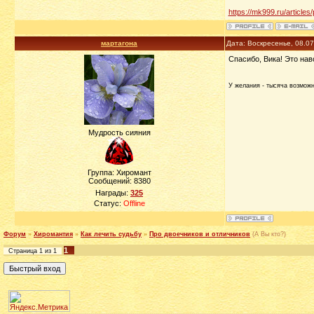
https://mk999.ru/articles
мартагона
Дата: Воскресенье, 08.0
Спасибо, Вика! Это на
У желания - тысяча возможно
Мудрость сияния
Группа: Хиромант
Сообщений:
8380
Награды:
325
Статус:
Offline
Форум
»
Хиромантия
»
Как лечить судьбу
»
Про двоечников и отличников
(А Вы кто?)
1
Страница
1
из
1