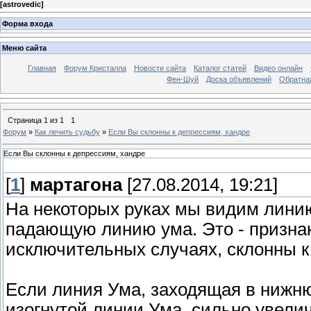
[
astrovedic
]
Форма входа
Меню сайта
Главная
Форум Кристалла
Новости сайта
Каталог статей
Видео онлайн
Фен-Шуй
Доска объявлений
Обратна
Страница
1
из
1
1
Форум
»
Как лечить судьбу
»
Если Вы склонны к депрессиям, хандре
Если Вы склонны к депрессиям, хандре
[
1
]
мартагона
[27.08.2014, 19:21]
На некоторых руках мы видим линию
падающую линию ума. Это - признак
исключительных случаях, склонны к
Если линия Ума, заходящая в нижню
изогнутой линии Ума, сильно увелич