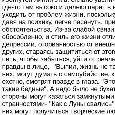
где-то там высоко и далеко парит в
уходить от проблем жизни, поскольк
давя на психику, легче пасануть, пр
обстоятельства. Из-за слабой связ
обособленно, и стиль его жизни отл
депрессии, оторванностью от внешне
других, стараясь защититься от это
пить, чтобы забыться, уйти от реал
правды в лицо,- ''Выпил, жизнь не т
них, могут думать о самоубийстве, 
охотно, смотрят правде в глаза. "Э
такие бедные". А надо было не бухат
стороны могут казаться замкнутым
странностями- ''Как с Луны свались
них могут получиться творческие лю