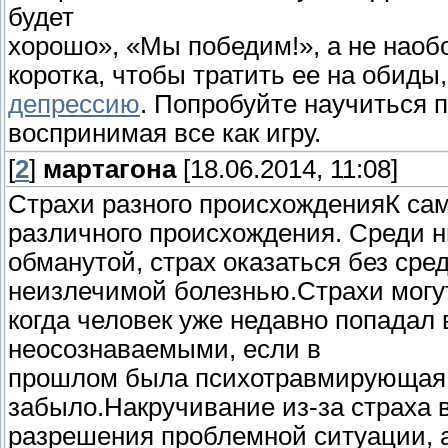
будет
хорошо», «Мы победим!», а не наобо
коротка, чтобы тратить ее на обиды
депрессию
. Попробуйте научиться п
воспринимая все как игру.
[
2
]
мартагона
[18.06.2014, 11:08]
Страхи разного происхожденияК сам
различного происхождения. Среди 
обманутой, страх оказаться без сре
неизлечимой болезнью.
Страхи могу
когда человек уже недавно попадал 
неосознаваемыми, если в
прошлом была психотравмирующая 
забыло.Накручивание из-за страха в
разрешения проблемной ситуации, а