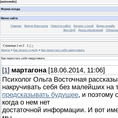
[
astrovedic
]
Форма входа
Меню сайта
Главная
Форум Кристалла
Новости сайта
Каталог статей
Видео онлайн
Фен-Шуй
Доска объявлений
Обратна
Страница
1
из
2
1
2
»
Форум
»
Как лечить судьбу
»
Как перестать себя накручивать
Как перестать себя накручивать
[
1
]
мартагона
[18.06.2014, 11:06]
Психолог Ольга Восточная рассказыв
накручивать себя без малейших на 
предсказывать будущее
, и поэтому 
когда о нем нет
достаточной информации. И вот им
мы