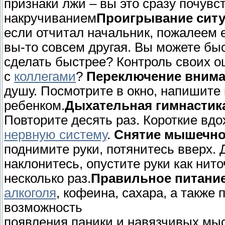
признаки лжи – вы это сразу почувс
накручиванием
Проигрывание ситу
если отчитал начальник, пожалеем е
вы-то совсем другая. Вы можете быс
сделать быстрее? Контроль своих о
с
коллегами
?
Переключение внима
душу. Посмотрите в окно, напишите 
ребенком.
Дыхательная гимнастик
Повторите десять раз. Короткие вд
нервную систему
.
Снятие мышечно
поднимите руки, потянитесь вверх. 
наклонитесь, опустите руки как нито
несколько раз.
Правильное питание
алкоголя
, кофеина, сахара, а также
возможность
появления паники и навязчивых мыс