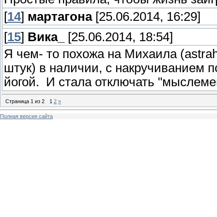
[
14
]
мартагона
[25.06.2014, 16:29]
[
15
]
Вика_
[25.06.2014, 18:54]
Я чем- то похожа на Михаила (astrah
штук) в наличии, с накручиванием п
йогой. И стала отключать "мыслемеш
Страница
1
из
2
1
2
»
Полная версия сайта