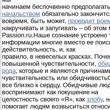
начинаем беспочвенно предполагать
начальством
обязательно закончитс
вовремя, быть может,
проводит врем
накручивать и запугивать – об этом
Passion.ru.Наше сознание устроено т
информации многие вместо ее поис
действительность, и, как
правило, в невеселых красках. Поче
повышенной чувствительности,
оби
рода
, которые и являются причина
чувствительность или обидчивость
все близко к сердцу. Обидчивые л
воспринимают как покушение на
целостность своего «Я», как
злобу
, 
помогает людям возвыситься относ