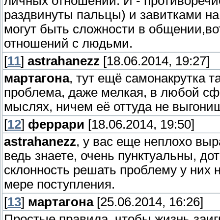
личных отношений. И - противореч
раздвинуты пальцы) и завитками на
могут быть сложности в общении,во
отношений с людьми.
[
11
]
astrahanezz
[18.06.2014, 19:27]
мартагона
, тут ещё самонакрутка т
проблема, даже мелкая, в любой сфе
мыслях, ничем её оттуда не выгониш
[
12
]
феррари
[18.06.2014, 19:50]
astrahanezz
, у вас еще неплохо вы
ведь знаете, очень пунктуальны, д
склонность решать проблему у них н
мере поступления.
[
13
]
мартагона
[25.06.2014, 16:26]
Простые правила, чтобы жизнь заиг