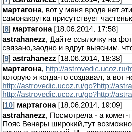
мартагона
, вот у меня вроде нет эт
самонакрутка присутствует частень
[
8
]
мартагона
[18.06.2014, 17:58]
astrahanezz
, Дайте ссылочку на фот
связано,заодно и вдруг выясним, что
[
9
]
astrahanezz
[18.06.2014, 18:38]
мартагона
,
http://astrovedic.ucoz.r
которую я когда-то создавал, а вот 
http://astrovedic.ucoz.ru/go?http://ast
http://astrovedic.ucoz.ru/go?http://ast
[
10
]
мартагона
[18.06.2014, 19:09]
astrahanezz
, Посмотрела - а комет-
Пояс Венеры широкий,тут возможно 