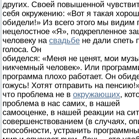
других. Своей повышенной чувстви
себя окружению: «Вот я такая хорош
обидели!» Из всего этого мы видим 
нецелостное «Я», подкрепленное з
человеку на
свадьбе
не дали спеть п
голоса. Он
обиделся: «Меня не ценят, мои муз
никчемный человек». Или программис
программа плохо работает. Он обиде
гожусь! Хотят отправить на пенсию!
что проблема не в
окружающих
, кот
проблема в нас самих, в нашей
самооценке, в нашей реакции на си
совершенствованием (в случаях, о
способности, устранить программны