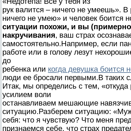
«Недотепа! Все у тебя из
рук валится – ничего не умеешь». В
ничего не умею» и человек боится 
ситуации похожи, и вы (примерно
накручивания
, ваш страх осознава
самостоятельно.Например, если пан
работе или в голову лезут нехороши
до
ребенка или
когда девушка боится 
люди ее бросали первыми.В таких с
Итак, мы определись с тем, «откуда
усилием воли
останавливаем мешающие навязчи
ситуацию.Разберем ситуацию: «Муж
себя: что я чувствую? Что меня пре
признаемся себе, что страх предате