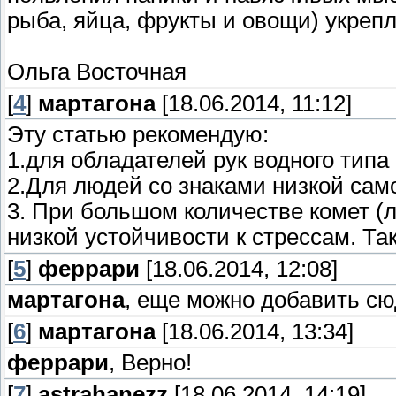
рыба, яйца, фрукты и овощи) укреп
Ольга Восточная
[
4
]
мартагона
[18.06.2014, 11:12]
Эту статью рекомендую:
1.для обладателей рук водного тип
2.Для людей со знаками низкой само
3. При большом количестве комет (л
низкой устойчивости к стрессам. Та
[
5
]
феррари
[18.06.2014, 12:08]
мартагона
, еще можно добавить сю
[
6
]
мартагона
[18.06.2014, 13:34]
феррари
, Верно!
[
7
]
astrahanezz
[18.06.2014, 14:19]