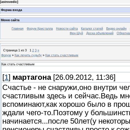
[
astrovedic
]
Форма входа
Меню сайта
Главная
Форум Кристалла
Новости сайта
Каталог статей
Видео онлайн
Фен-Шуй
Доска объявлений
Обратна
Страница
1
из
3
1
2
3
»
Форум
»
Как лечить судьбу
»
Как стать счастливым
Как стать счастливым
[
1
]
мартагона
[26.09.2012, 11:36]
Счастье - не снаружи,оно внутри че
счастливым здесь и сейчас.Ведь мн
вспоминают,как хорошо было в прошл
ждали чего-то.Поэтому у большинст
начинается...после 50лет(у некоторы
пенсионеры счастливы,просто к сож