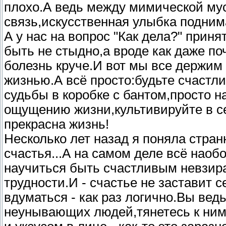
плохо.А ведь между мимической мус
связь,искусственная улыбка подним
А у нас на вопрос "Как дела?" прин
быть не стыдно,а вроде как даже по
болезнь круче.И вот мы все держим 
жизнью.А всё просто:будьте счастли
судьбы в коробке с бантом,просто н
ощущению жизни,культивируйте в се
прекрасна жизнь!
Несколько лет назад я поняла стран
счастья...А на самом деле всё наоб
научиться быть счастливым невзира
трудности.И - счастье не заставит 
вдуматься - как раз логично.Вы ве
неунывающих людей,тянетесь к ним.