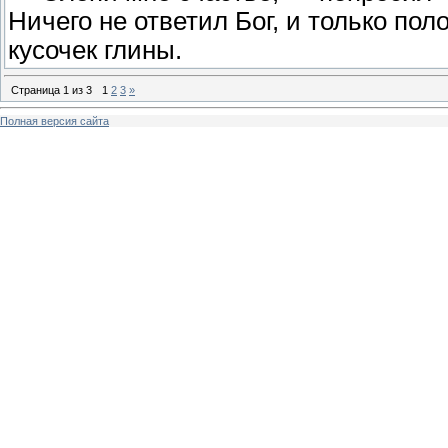
Ничего не ответил Бог, и только по
кусочек глины.
Страница
1
из
3
1
2
3
»
Полная версия сайта