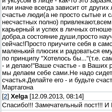
и уксусом в лице - как-то это зараз
или иначе всегда зависит от друг
счастье люди(а не просто сытые и с
несчастных полно) привлекают,всем 
карьерный и успех в личных отношен
добра,а состояние души,просто науч
сейчас!Просто приучите себя в сам
маленький плюсик и радоваться ему
по принципу "Хотелось бы..."(т.е. с
- и делаю!"Ваше счастье - в Ваших 
мы делаем себе сами.Не надо сидет
счастья.Делайте его - и будьте счас
Мартагона
[
2
]
Xelga
[12.09.2013, 08:14]
Спасибо!!! Замечательный пост!!! И