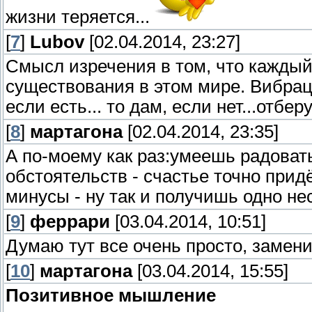
жизни теряется...
[
7
]
Lubov
[02.04.2014, 23:27]
Смысл изречения в том, что каждый
существования в этом мире. Вибрац
если есть... то дам, если нет...отбе
[
8
]
мартагона
[02.04.2014, 23:35]
А по-моему как раз:умеешь радовать
обстоятельств - счастье точно при
минусы - ну так и получишь одно не
[
9
]
феррари
[03.04.2014, 10:51]
Думаю тут все очень просто, заменит
[
10
]
мартагона
[03.04.2014, 15:55]
Позитивное мышление