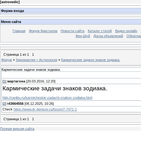
[
astrovedic
]
Форма входа
Меню сайта
Главная
Форум Кристалла
Новости сайта
Каталог статей
Видео онлайн
Фен-Шуй
Доска объявлений
Обратна
Страница
1
из
1
1
Форум
»
Хиромантия + Астрология
»
Кармические задачи знаков зодиака.
Кармические задачи знаков зодиака.
[
1
]
мартагона
[20.03.2016, 12:20]
Кармические задачи знаков зодиака.
http://ranibu.ru/karmicheskie-zadachi-znakov-zodiaka.html
[
2
]
t43664556
[06.12.2025, 10:26]
Check
https://www.dr-denisov.ru/forum/7-7471-1
Страница
1
из
1
1
Полная версия сайта