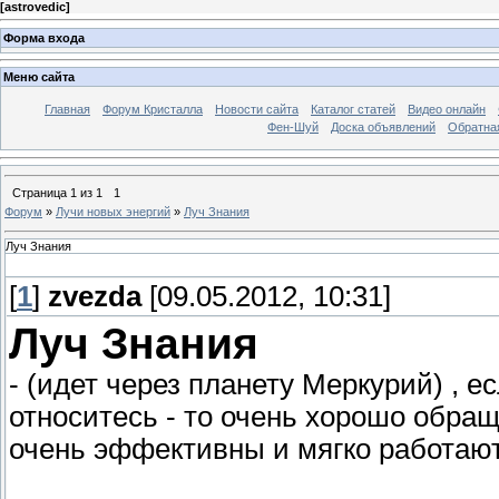
[
astrovedic
]
Форма входа
Меню сайта
Главная
Форум Кристалла
Новости сайта
Каталог статей
Видео онлайн
Фен-Шуй
Доска объявлений
Обратна
Страница
1
из
1
1
Форум
»
Лучи новых энергий
»
Луч Знания
Луч Знания
[
1
]
zvezda
[09.05.2012, 10:31]
Луч Знания
- (идет через планету Меркурий) , 
относитесь - то очень хорошо обращ
очень эффективны и мягко работают