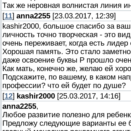
Так же неровная волнистая линия ин
[
11
]
anna2255
[23.03.2017, 12:39]
kashir2000, большое спасибо за ва
личность точно творческая - это ви
очень переживает, когда есть лидер
Хорошая память. Это стало заметно 
даже освоение буквы Р прошло очен
Как мать, конечно же, желаю ей хо
Подскажите, по вашему, в каком на
профессии? что ей будет по душе?
[
12
]
kashir2000
[25.03.2017, 14:16]
anna2255
,
Любое развитие полезно для ребенк
Предложу следующие варианты ее 