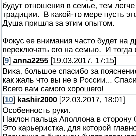
будут отношения в семье, тем легч
традиции. В какой-то мере пусть э
Душа пришла за этим опытом.
Фокус ее внимания часто будет на д
переключать его на семью. И тогда
[
9
]
anna2255
[19.03.2017, 17:15]
Вика, большое спасибо за пояснени
как жаль что вы не в России... Спа
Всего вам самого хорошего!
[
10
]
kashir2000
[22.03.2017, 18:01]
Особенность руки.
Наклон пальца Аполлона в сторону 
Это карьеристка, для которой главн