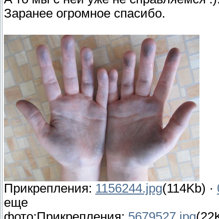
Заранее огромное спасибо.
Прикрепления:
1156244.jpg
(114Kb) ·
еще
фото:Прикрепления:
5679527.jpg
(22