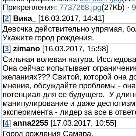
Прикрепления:
7737268.jpg
(27Kb) ·
9
[
2
]
Вика_
[16.03.2017, 14:41]
Девочка действительно упрямая, бол
Укажите город рождения.
[
3
]
zimano
[16.03.2017, 15:58]
Сильная волевая натура. Исследоват
Она сейчас испытывает ограничение
желаниях??? Свитой, которой она д
мнение, обсуждайте проблемы - она 
потенциал для ее будущего. У длинн
манипулирование и даже деспотизм 
эксперимента - лидер за все в отве
[
4
]
anna2255
[17.03.2017, 10:55]
Город рождения Самара.