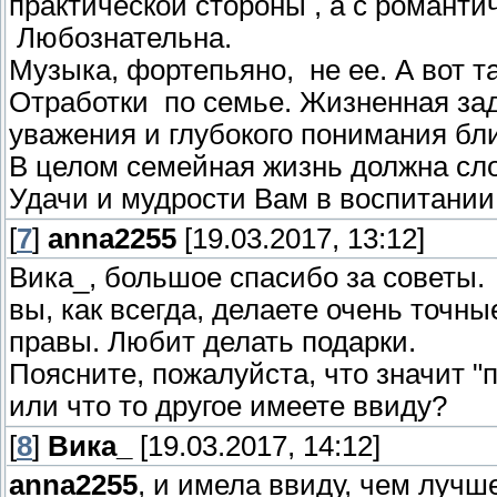
практической стороны , а с романт
Любознательна.
Музыка, фортепьяно, не ее. А вот т
Отработки по семье. Жизненная зада
уважения и глубокого понимания бл
В целом семейная жизнь должна сл
Удачи и мудрости Вам в воспитании
[
7
]
anna2255
[19.03.2017, 13:12]
Вика_, большое спасибо за советы.
вы, как всегда, делаете очень точ
правы. Любит делать подарки.
Поясните, пожалуйста, что значит "
или что то другое имеете ввиду?
[
8
]
Вика_
[19.03.2017, 14:12]
anna2255
, и имела ввиду, чем лучш