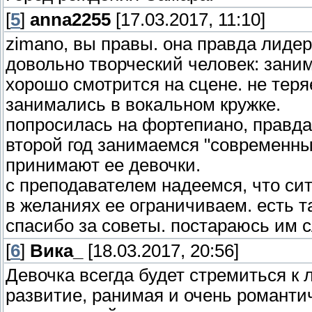
[
5
]
anna2255
[17.03.2017, 11:10]
zimano, вы правы. она правда лиде
довольно творческий человек: зани
хорошо смотрится на сцене. не теря
занимались в вокальном кружке.
попросилась на фортепиано, правда 
второй год занимаемся "современными
принимают ее девочки.
с преподавателем надеемся, что сит
в желаниях ее ограничиваем. есть 
спасибо за советы. постараюсь им с
[
6
]
Вика_
[18.03.2017, 20:56]
Девочка всегда будет стремиться к 
развитие, ранимая и очень романти