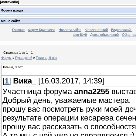
[
astrovedic
]
Форма входа
Меню сайта
Главная
Форум Кристалла
Новости сайта
Каталог статей
Видео онлайн
Фен-Шуй
Доска объявлений
Обратна
Страница
1
из
1
1
Форум
»
Руки детей
»
Полина, 9 лет
Полина, 9 лет
[
1
]
Вика_
[16.03.2017, 14:39]
Участница форума
anna2255
выстав
Добрый день, уважаемые мастера.
прошу вас посмотреть руки моей до
результате операции кесарева сечен
прошу вас рассказать о способностях
А то мы с ней уже не справляемся :)