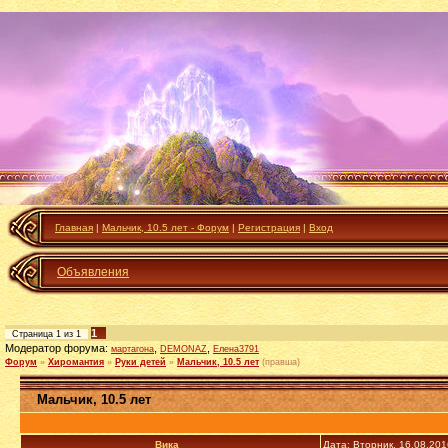
Главная
|
Мальчик, 10.5 лет - Форум
|
Регистрация
|
Вход
Объявления
1
Страница
1
из
1
Модератор форума:
,
,
мартагона
DEMONAZ
Елена3791
Форум
»
Хиромантия
»
Руки детей
»
Мальчик, 10.5 лет
(правша)
Мальчик, 10.5 лет
Вика_
Дата: Вторник, 16.08.20