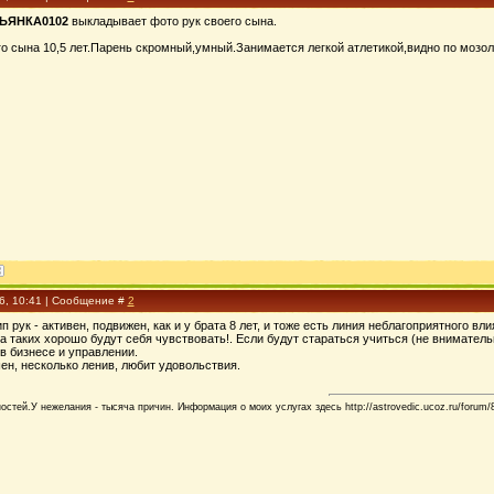
ЬЯНКА0102
выкладывает фото рук своего сына.
о сына 10,5 лет.Парень скромный,умный.Занимается легкой атлетикой,видно по мозол
16, 10:41 | Сообщение #
2
ип рук - активен, подвижен, как и у брата 8 лет, и тоже есть линия неблагоприятного 
а таких хорошо будут себя чувствовать!. Если будут стараться учиться (не внимател
в бизнесе и управлении.
ен, несколько ленив, любит удовольствия.
стей.У нежелания - тысяча причин. Информация о моих услугах здесь http://astrovedic.ucoz.ru/forum/