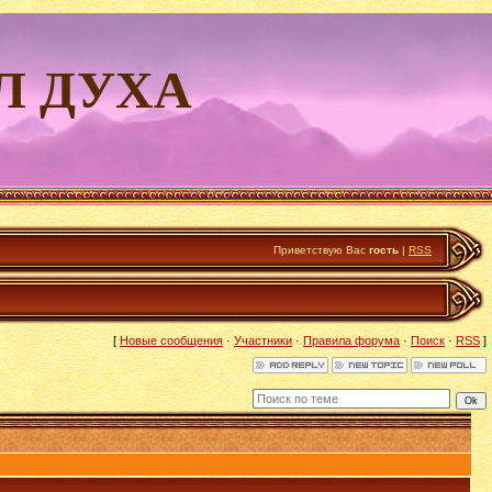
Л ДУХА
Приветствую Вас
гость
|
RSS
[
Новые сообщения
·
Участники
·
Правила форума
·
Поиск
·
RSS
]