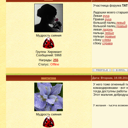
Участница форума
ТАТ
Ладошки моего старшег
Левая
рука
Правая
рука
большой палец
левый
большой палец
правый
левая
ладонь
пальцы
левые
Мудрость сияния
пальцы
правые
сбоку
слева
сбоку
справа
Группа: Хиромант
Сообщений:
5968
Награды:
255
Статус:
Offline
мартагона
Дата: Вторник, 16.08.20
У него тоже огненный т
командировками - вот н
тогда доступны работы 
Этот мальчик добродуш
У желания - тысяча возможно
Мудрость сияния