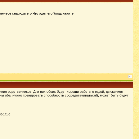
ям-все снаряды его.Что ждет его ?подскажите
влияния родственников. Для них обоих будут хороши работы с ездой, движением,
ьны оба, нужно тренировать способность сосредотачиваться!), может быть будут
86-141-5