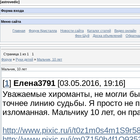
[
astrovedic
]
Форма входа
Меню сайта
Главная
Форум Кристалла
Новости сайта
Каталог статей
Видео онлайн
Фен-Шуй
Доска объявлений
Обратна
Страница
1
из
1
1
Форум
»
Руки детей
»
Мальчик, 10 лет
Мальчик, 10 лет
[
1
]
Елена3791
[03.05.2016, 19:16]
Уважаемые хироманты, не могли бы 
точнее линию судьбы. Я просто не по
изломанная. Мальчику 10 лет, он пр
http://www.pixic.ru/i/t0z1m0s4m1S9r58
http://www.pixic.ru/i/m0Z150h4f1Q935