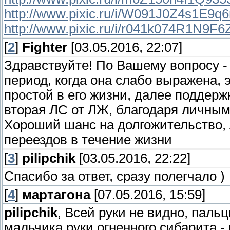
http://www.pixic.ru/i/W091J0Z4s1E9q6
http://www.pixic.ru/i/r041k074R1N9F6
[
2
]
Fighter
[03.05.2016, 22:07]
Здравствуйте! По Вашему вопросу - 
период, когда она слабо выражена, 
простой в его жизни, далее поддерж
вторая ЛС от ЛЖ, благодаря личны
Хороший шанс на долгожительство,
переездов в течение жизни
[
3
]
pilipchik
[03.05.2016, 22:22]
Спасибо за ответ, сразу полегчало )
[
4
]
мартагона
[07.05.2016, 15:59]
pilipchik
, Всей руки не видно, пальц
мальчика руки огненного сибарита -