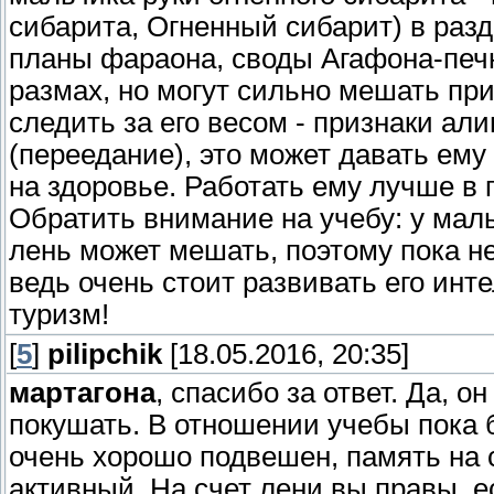
сибарита, Огненный сибарит) в разд
планы фараона, своды Агафона-печн
размах, но могут сильно мешать при
следить за его весом - признаки ал
(переедание), это может давать ему
на здоровье. Работать ему лучше в
Обратить внимание на учебу: у мал
лень может мешать, поэтому пока н
ведь очень стоит развивать его инт
туризм!
[
5
]
pilipchik
[18.05.2016, 20:35]
мартагона
, спасибо за ответ. Да, 
покушать. В отношении учебы пока 
очень хорошо подвешен, память на 
активный. На счет лени вы правы, ес