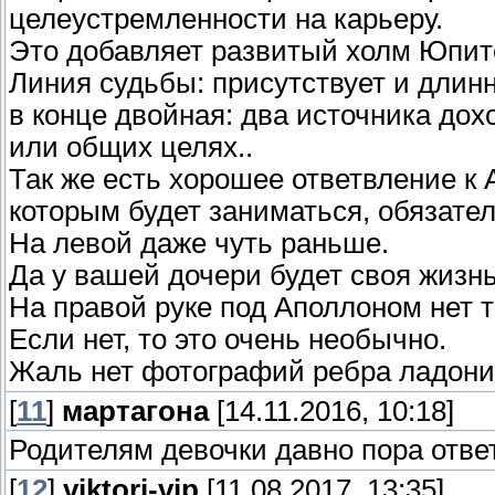
целеустремленности на карьеру.
Это добавляет развитый холм Юпит
Линия судьбы: присутствует и длинн
в конце двойная: два источника до
или общих целях..
Так же есть хорошее ответвление к 
которым будет заниматься, обязател
На левой даже чуть раньше.
Да у вашей дочери будет своя жизнь
На правой руке под Аполлоном нет 
Если нет, то это очень необычно.
Жаль нет фотографий ребра ладони
[
11
]
мартагона
[14.11.2016, 10:18]
Родителям девочки давно пора отве
[
12
]
viktori-vip
[11.08.2017, 13:35]