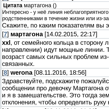
Цитата
мартагона
(
)
Интересно - у неё линия неблагоприятног
родственниками в течение жизни или из-за
Скажите, по каким показателям вы 
[
7
]
мартагона
[14.02.2015, 22:17]
xxl
, от семейного кольца в сторону 
направлении) идут мощные линии. Та
возраст самых сильных проблем из-
связанных.
[
8
]
werona
[08.11.2016, 18:56]
Здравствуйте, подскажите пожалуйста
сообщении про девочку Мартагона о
и я в замешательстве. Это тогда зе
отклонения, чтобы определить руку 