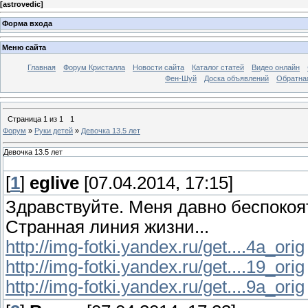
[
astrovedic
]
Форма входа
Меню сайта
Главная
Форум Кристалла
Новости сайта
Каталог статей
Видео онлайн
Фен-Шуй
Доска объявлений
Обратна
Страница
1
из
1
1
Форум
»
Руки детей
»
Девочка 13.5 лет
Девочка 13.5 лет
[
1
]
eglive
[07.04.2014, 17:15]
Здравствуйте. Меня давно беспокоят
Странная линия жизни...
http://img-fotki.yandex.ru/get....4a_orig
http://img-fotki.yandex.ru/get....19_orig
http://img-fotki.yandex.ru/get....9a_orig