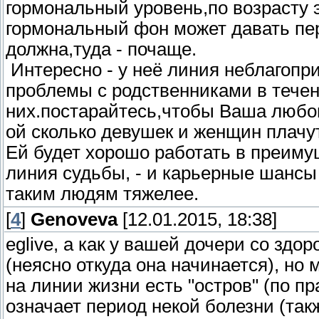
гормональный уровень,по возрасту 
гормональный фон может давать пе
должна,туда - почаще.
Интересно - у неё линия неблагопр
проблемы с родственниками в течен
них.постарайтесь,чтобы Ваша любов
ой сколько девушек и женщин плачут
Ей будет хорошо работать в преиму
линия судьбы, - и карьерные шансы
таким людям тяжелее.
[
4
]
Genoveva
[12.01.2015, 18:38]
eglive, а как у вашей дочери со зд
(неясно откуда она начинается), но
на линии жизни есть "остров" (по пр
означает период некой болезни (так