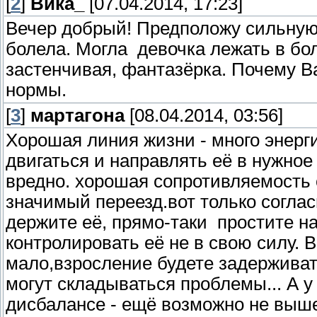
[
2
]
Вика_
[07.04.2014, 17:23]
Вечер добрый! Предположу сильную 
болела. Могла девочка лежать в бо
застенчивая, фантазёрка. Почему 
нормы.
[
3
]
мартагона
[08.04.2014, 03:56]
Хорошая линия жизни - много энерг
двигаться и направлять её в нужное
вредно. хорошая сопротивляемость 
значимый переезд.вот только соглас
держите её, прямо-таки простите на
контролировать её не в свою силу. 
мало,взросление будете задерживат
могут складываться проблемы... А у
дисбалансе - ещё возможно не выш