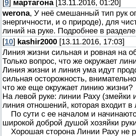
[
9
]
мартагона
[13.11.2016, 01:20]
werona
, У неё смешанный тип рук о
энергичности, и о природе), для чи
линий на руке. Подробнее в разделе
[
10
]
kashir2000
[13.11.2016, 17:03]
Линия жизни сильная и ровная на об
Только вопрос, что же окружает лин
Линия жизни и линия ума идут продо
сильная осторожность, внимательно
что же еще окружает линию жизни?
На левой руке: линии Раху (змейки 
линия отношений, которая входит в
По сути с ее началом и начинаютс
широкой доброй душой хозяйки руки
Хорошая сторона Линии Раху не р