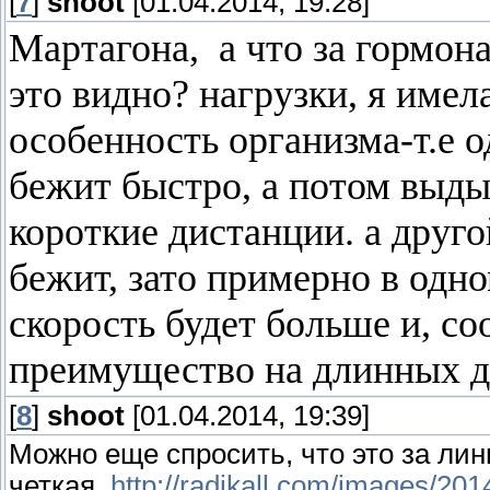
[
7
]
shoot
[01.04.2014, 19:28]
Мартагона, а что за гормон
это видно? нагрузки, я имела
особенность организма-т.е 
бежит быстро, а потом выдых
короткие дистанции. а друго
бежит, зато примерно в одно
скорость будет больше и, со
преимущество на длинных д
[
8
]
shoot
[01.04.2014, 19:39]
Можно еще спросить, что это за ли
четкая.
http://radikall.com/images/201