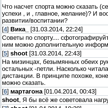
Что насчет спорта можно сказать (с
успехи , и , главное, желание)? И в
развитии/воспитании?
[
4
]
Вика_
[31.03.2014, 22:24]
Советы по спорту.... сфотографируй
ним можно дополнительную информ
[
5
]
shoot
[31.03.2014, 22:43]
На мизинцах, безымянных обеих рук
остальных -петли. Насколько читала
дистанции. В принципе похоже, кон
можно сказать.
[
6
]
мартагона
[01.04.2014, 00:43]
shoot
, Я бы всё же советовала нагр