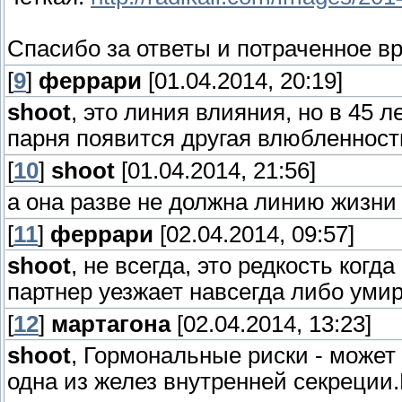
Спасибо за ответы и потраченное в
[
9
]
феррари
[01.04.2014, 20:19]
shoot
, это линия влияния, но в 45 л
парня появится другая влюбленность
[
10
]
shoot
[01.04.2014, 21:56]
а она разве не должна линию жизни
[
11
]
феррари
[02.04.2014, 09:57]
shoot
, не всегда, это редкость когд
партнер уезжает навсегда либо умир
[
12
]
мартагона
[02.04.2014, 13:23]
shoot
, Гормональные риски - может
одна из желез внутренней секреции