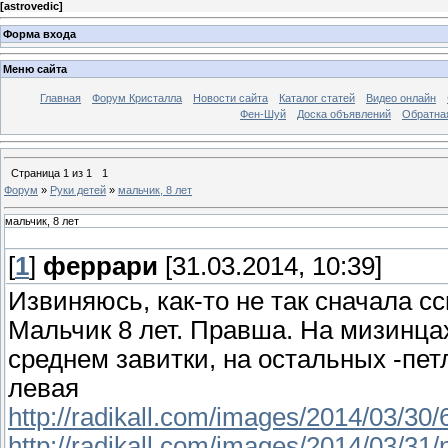
[
astrovedic
]
Форма входа
Меню сайта
Главная
Форум Кристалла
Новости сайта
Каталог статей
Видео онлайн
Фен-Шуй
Доска объявлений
Обратна
Страница
1
из
1
1
Форум
»
Руки детей
»
мальчик, 8 лет
мальчик, 8 лет
[
1
]
феррари
[31.03.2014, 10:39]
Извиняюсь, как-то не так сначала с
Мальчик 8 лет. Правша. На мизинца
среднем завитки, на остальных -пет
левая
http://radikall.com/images/2014/03/30
http://radikall.com/images/2014/03/31