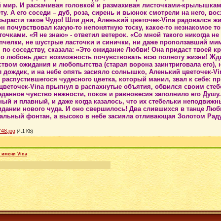
й мир. И раскачивая головкой и размахивая листочками-крылышками
ту. А его соседи – дуб, роза, сирень и вьюнок смотрели на него, во
ырасти такое Чудо! Шли дни, Аленький цветочек-Vina радовался жи
н почувствовал какую-то непонятную тоску, какое-то незнакомое то
точками. «Я не знаю» - ответил ветерок. «Со мной такого никогда н
пчелки, не шустрые ласточки и синички, ни даже проползавший мимо
 по соседству, сказала: «Это ожидание Любви! Она придаст твоей кр
ко любовь даст возможность почувствовать всю полноту жизни! Жди
твом ожидания и любопытства (старая ворона заинтриговала его), 
л дождик, и на небе опять засияло солнышко, Аленький цветочек-V
 распустившегося чудесного цветка, который манил, звал к себе: п
цветочек-Vina прыгнул в распахнутые объятия, обвился своим стеб
еданное чувство нежности, покоя и равновесия заполнило его Душу.
ный и плавный, и даже когда казалось, что их стебельки неподвижн
дании нового чуда. И оно свершилось! Два слившихся в танце Любв
альный фонтан, а высоко в небе засияла отливающая Золотом Радуга
48.jpg
(4.1 Kb)
 имени Vina