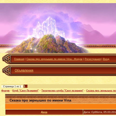
Главная
|
Сказка про зернышко по имени Vina - Форум
|
Регистрация
|
Вход
Объявления
1
Страница
1
из
1
Форум
»
Клуб "Свет Познания"
»
Творчество клуба "Свет познания"
»
Сказка про зернышко по
Сказка про зернышко по имени Vina
Дара
Дата: Суббота, 05.03.20