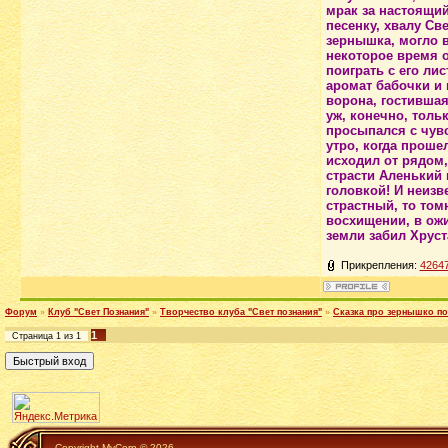
мрак за настоящи
песенку, хвалу Све
зернышка, могло в
некоторое время о
поиграть с его лис
аромат бабочки и 
ворона, гостившая
уж, конечно, толь
просыпался с чувс
утро, когда проше
исходил от рядом,
страсти Аленький 
головкой! И неизв
страстный, то том
восхищении, в ожи
земли забил Хруст
Прикрепления:
42647
Форум
»
Клуб "Свет Познания"
»
Творчество клуба "Свет познания"
»
Сказка про зернышко по
1
Страница
1
из
1
Copyright MyCorp © 2026