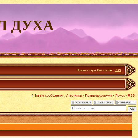
Л ДУХА
Приветствую Вас
гость
|
RSS
[
Новые сообщения
·
Участники
·
Правила форума
·
Поиск
·
RSS
]