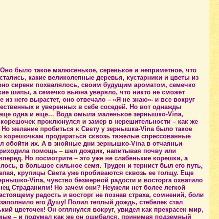
но было такое малюсенькое, серенькое и неприметное, что
тались, какие великолепные деревья, кустарники и цветы из
зерно сирени похвалялось, своим будущим ароматом, семечко
пкие шипы, а семечко вьюна уверяло, что никто не сможет
из него вырастет, оно отвечало – «Я не знаю»- и все вокруг
ественных и уверенных в себе соседей. Но вот однажды
 еще одна и еще… Вода омыла маленькое зернышко-Vina,
 корешочек проклюнулся и замер в нерешительности – как же
л? Но желание пробиться к Свету у зернышка-Vina было такое
ло корешочкам продираться сквозь тяжелые спрессованные
сил обойти их. А в знойные дни зернышко-Vina в отчаяньи
и приходила помощь – шел дождик, напитывая почву или
еред. Но посмотрите – это уже не слабенькие корешки, а
ось, в большое сильное семя. Труден и тернист был его путь,
желая, крупицы Света уже пробиваются сквозь ее толщу. Еще
ернышко-Vina, чувство безмерной радости и восторга охватило
нец Страданиям! Но зачем они? Неужели нет более легкой
астоящему радость и восторг не познав страха, сомнений, боли
 заполнило его Душу! Полил теплый дождь, стебелек стал
ий цветочек! Он оглянулся вокруг, увидел как прекрасен мир,
омые – и подумал как же он ошибался, принимая подземный