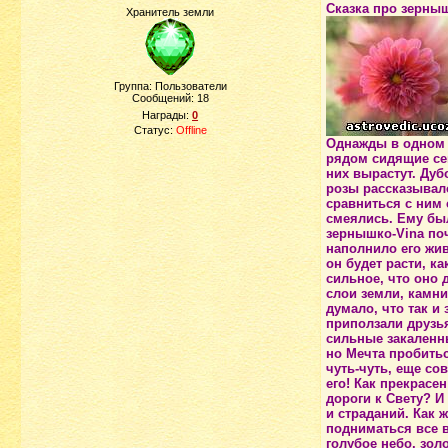
Сказка про зерны
Хранитель земли
Группа: Пользователи
Сообщений:
18
Награды:
0
Статус:
Offline
Однажды в одном 
рядом сидящие сем
них вырастут. Дуб
розы рассказывало
сравниться с ним 
смеялись. Ему был
зернышко-Vina по
наполнило его жив
он будет расти, к
сильное, что оно
слои земли, камни
думало, что так и
приползали друзья
сильные закаленны
но Мечта пробитьс
чуть-чуть, еще со
его! Как прекрасе
дороги к Свету? И
и страданий. Как 
подниматься все в
голубое небо, зол