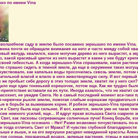
шко по имени Vina
волшебном саду в землю было посажено зернышко по имени Vina. О
ена почти не обращали внимания на него и часто между собой хвас
овый желудь хвалился, какое могучие дерево из него вырастет, а 
, какой красивый цветок из него вырастет и какие у нее будут кре
своей гибкостью. А когда зернышко-Vina спрашивали, какое растение 
о страшно сидеть в темной земле, да еще в окружении таких могущ
чувствовало, как капелька воды просочилась сквозь землю, потом
ительной влагой и влило в него животворящую силу. И вот первый
ак же пробьет себе дорогу в этих толщах земли, хватит ли у него си
 дало еще один тоненький корешочек, потом еще. Как же трудно бы
-препятствия вставали на их пути. Иногда казалось, что не хватит 
 засохнет, не увидев Света. Но в самый последний момент все-так
-червячки рыхля землю, помогая слабым корешкам продвигаться вп
е в борьбе за выживание корни. И робкое зернышко-Vina превратил
я к Свету была еще сильнее. И вот, кажется, земля уже не такая тя
всем немного усилий, еще… И вдруг яркая вспышка Света озарило з
н Свет, как ласковы согревающие солнечные лучи! Конец Борьбе, ко
 зернышко-Vina осознало – Нет! Разве возможно почувствовать по-н
же тогда отличить Свет от Мрака? И чувство глубокой благодарности
ыше и выше, и на его верхушки расцвел невиданной красоты Аленьк
отое солнце, прозрачный воздух, зеленые растения, птицы и насек