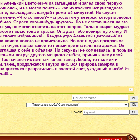
 Аленький цветочек-Vina затанцевал и запел свою первую
схищаясь, и не могли понять – как из жалкого неприглядного
зни, наслаждаясь каждой прожитой минуткой. Но спустя
мление. «Что со мной?» - спросил он у ветерка, который любил
е было. Спроси кого-нибудь другого». Но не слетавшиеся на его
 уж, не могли ответить на этот вопрос. Только старая мудрая
асоте новые тона и краски. Она даст тебе невиданную силу. И
 своего избранника!». Каждое утро Аленький цветочек-Vina
но ничего нового не происходило. Но вот в одно прекрасное
ina почувствовал какой-то новый притягательный аромат. Он
риглашая к себе в объятия! Ни секунды не сомневаясь, в порыве
ельком вокруг другого мощного стебля, приник к нему алой
 Так начался их вечный танец, танец Любви, то пылкий и
ы, танец продолжался внутри них. Вся Природа замерла в
и цветочка превратились в золотой свет, уходящий в небо! Из
!!!...
Поиск: