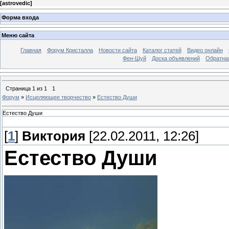
[
astrovedic
]
Форма входа
Меню сайта
Главная
Форум Кристалла
Новости сайта
Каталог статей
Видео онлайн
Фен-Шуй
Доска объявлений
Обратна
Страница
1
из
1
1
Форум
»
Исцеляющее творчество
»
Естество Души
Естество Души
[
1
]
Виктория
[22.02.2011, 12:26]
Естество Души