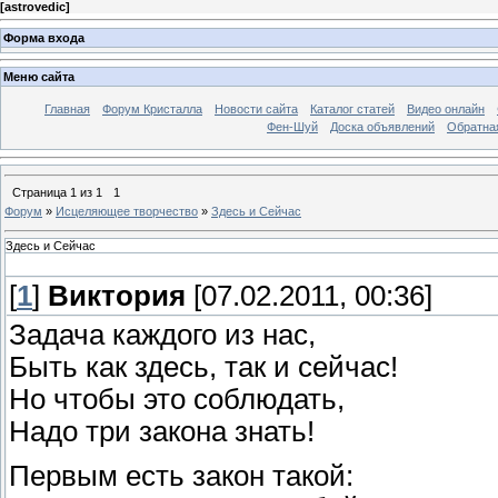
[
astrovedic
]
Форма входа
Меню сайта
Главная
Форум Кристалла
Новости сайта
Каталог статей
Видео онлайн
Фен-Шуй
Доска объявлений
Обратна
Страница
1
из
1
1
Форум
»
Исцеляющее творчество
»
Здесь и Сейчас
Здесь и Сейчас
[
1
]
Виктория
[07.02.2011, 00:36]
Задача каждого из нас,
Быть как здесь, так и сейчас!
Но чтобы это соблюдать,
Надо три закона знать!
Первым есть закон такой: