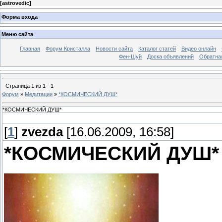
[
astrovedic
]
Форма входа
Меню сайта
Главная
Форум Кристалла
Новости сайта
Каталог статей
Видео онлайн
Фен-Шуй
Доска объявлений
Обратна
Страница
1
из
1
1
Форум
»
Медитации
»
*КОСМИЧЕСКИЙ ДУШ*
*КОСМИЧЕСКИЙ ДУШ*
[
1
]
zvezda
[16.06.2009, 16:58]
*КОСМИЧЕСКИЙ ДУШ*