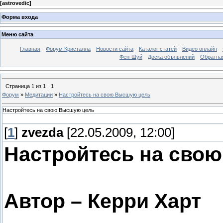
[
astrovedic
]
Форма входа
Меню сайта
Главная
Форум Кристалла
Новости сайта
Каталог статей
Видео онлайн
Фен-Шуй
Доска объявлений
Обратна
Страница
1
из
1
1
Форум
»
Медитации
»
Настройтесь на свою Высшую цель
Настройтесь на свою Высшую цель
[
1
]
zvezda
[22.05.2009, 12:00]
Настройтесь на сво
Автор – Керри Харт