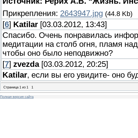
Источник: Рерих А.В. “Жизнь. Ин
Прикрепления:
2643947.jpg
(44.8 Kb)
[
6
]
Katilar
[03.03.2012, 13:43]
Спасибо. Очень понравилась информ
медитации на столб огня, пламя на
чтобы оно было неподвижно?
[
7
]
zvezda
[03.03.2012, 20:25]
Katilar
, если вы его увидите- оно буд
Страница
1
из
1
1
Полная версия сайта