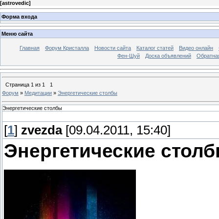
[
astrovedic
]
Форма входа
Меню сайта
Главная
Форум Кристалла
Новости сайта
Каталог статей
Видео онлайн
Фен-Шуй
Доска объявлений
Обратна
Страница
1
из
1
1
Форум
»
Медитации
»
Энергетические столбы
Энергетические столбы
[
1
]
zvezda
[09.04.2011, 15:40]
Энергетические стол