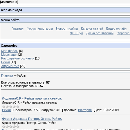
[
astrovedic
]
Форма входа
Меню сайта
Главная
Форум Кристалла
Новости сайта
Каталог статей
Видео онлайн
Фен-Шуй
Доска объявлений
Обратна
Categories
Мои файлы
[6]
Медитации
[2]
Расширение сознания
[10]
Рейки
[17]
Хиромантия
[22]
Главная
»
Файлы
Всего материалов в каталоге
:
57
Показано материалов
:
51-57
ЛодкинаС.Р. - Рейки практика сеанса.
ЛодкинаС.Р. - Рейки практика сеанса.
Рейки
|
Просмотров:
777
|
Загрузок:
315
|
Добавил:
Виктория
|
Дата:
16.02.2009
Френк Арджава Петтер. Огонь Рейки.
Френк Арджава Петтер. Огонь Рейки.