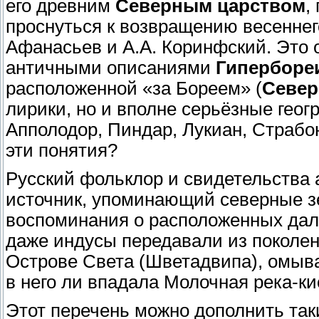
его древним
Северным царством
,
проснуться к возвращению весеннег
Афанасьев и А.А. Коринфский. Это 
античными описаниями
Гиперборе
расположенной «за Бореем» (
Север
лирики, но и вполне серьёзные геог
Апполодор, Пиндар, Лукиан, Страбо
эти понятия?
Русский фольклор и свидетельства 
источник, упоминающий северные з
воспоминания о расположенных дал
даже индусы передавали из поколен
Острове Света (Шветадвипа), омыв
в него ли впадала Молочная река-ки
Этот перечень можно дополнить так