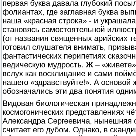
первая буква давала глубокий посы
фолиантах, где заглавная буква вы
наша «красная строка» - и украшал
становясь самостоятельной иллюст
(от названия священных арийских т
готовил слушателя внимать, призыва
фантастических перипетиях сказочн
ведическую мудрость.
Ж
– «живете»
вслух как восклицание и сами поймё
нашего «здравствуйте!». А основой
обозначались эти два понятия одни
Видовая биологическая принадлежн
космогонических представлениях чёт
Александра Сергеевича, нынешняя 
считает его дубом. Однако, в скан