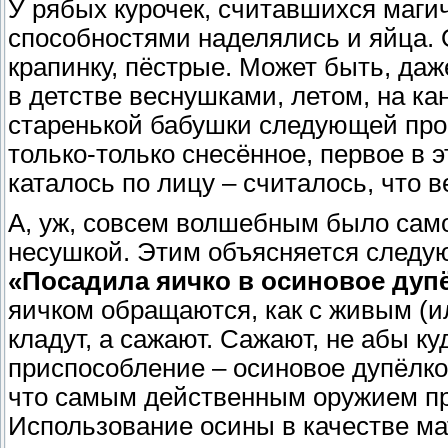
У рябых курочек, считавшихся маг
способностями наделялись и яйца. О
крапинку, пёстрые. Может быть, даж
в детстве веснушками, летом, на кан
старенькой бабушки следующей проц
только-только снесённое, первое в э
каталось по лицу – считалось, что в
А, уж, совсем волшебным было само
несушкой. Этим объясняется следу
«Посадила яичко в осиновое дупё
яичком обращаются, как с живым (
кладут, а сажают. Сажают, не абы ку
приспособление – осиновое дупёлко
что самым действенным оружием пр
Использование осины в качестве ма