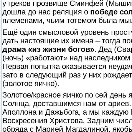
у греков прозвище Сминфей (Мышины
дошла до нас реляция о
победе со
племенами, чьим тотемом была мы
Ещё один смысловой уровень просту
дать настоящие их имена – тогда п
драма «из жизни богов»
. Дед (Сва
(ночь) «работают» над наследником (
Первая попытка оказывается неудач
зато в следующий раз у них рождае
(золотое яичко).
Золотое/красное яичко по сей день
Солнца, доставшимся нам от ариев.
Аполлона и Дажьбога, а мы каждую 
Воскресения Христова. Задним числ
обряда с Марией Магдалиной, якобы