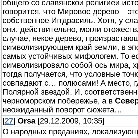
общего со славянской религией исто
говорится, что Мировое дерево – эт
собственное Иггдрасиль. Хотя, у с
они, действительно, могли отожест
случае, некое дерево, произрастаю
символизирующем край земли, в эпо
самых устойчивых мифологем. То ес
символизировало собой ось мира, х
тогда получается, что условные точ
совпадают с… полюсами! А место, гд
Полярной звездой. И, соответственн
черноморском побережье, а в
Севе
неожиданный поворот сюжета…
[
27
]
Orsa
[29.12.2009, 10:35]
О народных преданиях, локализующ