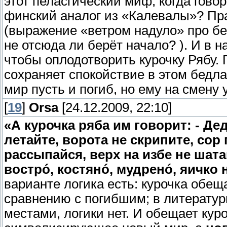
этот пеласгический миф, когда гово
финский аналог из «Калевалы»? Пра
(выражение «ветром надуло» про б
не отсюда ли берёт начало? ). И в н
чтобы оплодотворить курочку Рябу. 
сохраняет спокойствие в этом бедла
мир пусть и погиб, но ему на смену
[
19
]
Orsa
[24.12.2009, 22:10]
«А курочка ряба им говорит: - Де
летайте, ворота не скрипите, сор
рассыпайся, верх на избе не шата
вострó, костянó, мудренó, яичко 
варианте логика есть: курочка обещ
сравнению с погибшим; в литератур
местами, логики нет. И обещает кур