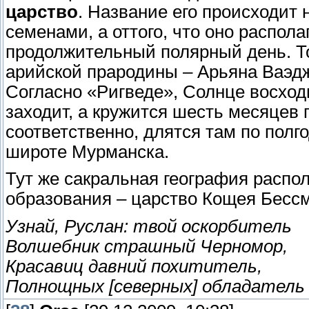
царство
. Название его происходит 
семенами, а оттого, что оно распол
продолжительный полярный день. То
арийской прародины – Арьяна Ваэдж
Согласно «Ригведе», Солнце восходи
заходит, а кружится шесть месяцев 
соответственно, длятся там по полг
широте Мурманска.
Тут же сакральная география распо
образования – царство Кощея Бессм
Узнай, Руслан: твой оскорбитель
Волшебник страшный Черномор,
Красавиц давний похититель,
Полнощных [северных] обладатель