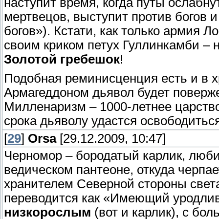
наступит время, когда путы ослабну
мертвецов, выступит против богов 
богов»). Кстати, как только армия Л
своим криком петух Гуллинкамби – 
Золотой гребешок
!
Подобная реминисценция есть и в х
Армагеддоном дьявол будет поверже
Милленаризм – 1000-летнее царство
срока дьяволу удастся освободитьс
[
29
]
Orsa
[29.12.2009, 10:47]
Черномор – бородатый карлик, люби
ведическом пантеоне, откуда черпае
хранителем Северной стороны свет
переводится как «Имеющий уродлив
низкорослым
(вот и карлик), с бо