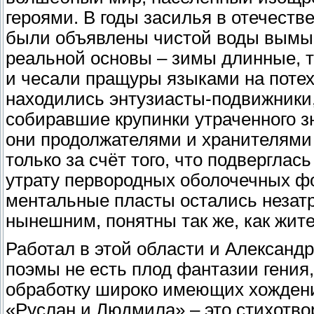
героями. В годы засилья в отечеств
были объявлены чистой воды вымы
реальной основы – зимы длинные, те
и чесали пращуры языками на потех
находились энтузиасты-подвижники, з
собиравшие крупинки утраченного зн
они продолжателями и хранителями 
только за счёт того, что подверглас
утрату первородных оболочечных ф
ментальные пласты остались незатр
нынешним, понятны так же, как жител
Работал в этой области и Александ
поэмы не есть плод фантазии гения
обработку широко имеющих хождение
«Руслан и Людмила» – это стихотв