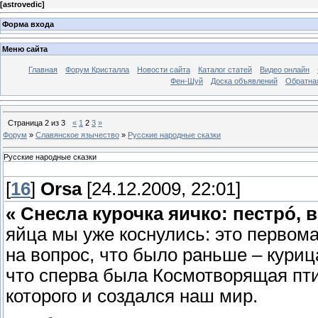
[
astrovedic
]
Форма входа
Меню сайта
Главная
Форум Кристалла
Новости сайта
Каталог статей
Видео онлайн
Фен-Шуй
Доска объявлений
Обратна
Страница
2
из
3
«
1
2
3
»
Форум
»
Славянское язычество
»
Русские народные сказки
Русские народные сказки
[
16
]
Orsa
[24.12.2009, 22:01]
« Снесла курочка яичко: пестрó, 
яйца мы уже коснулись: это первом
на вопрос, что было раньше – куриц
что сперва была Космотворящая пти
которого и создался наш мир.