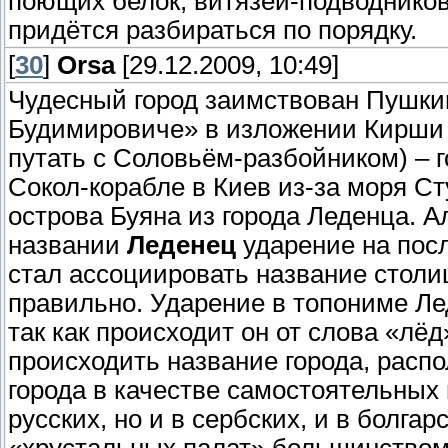
поющих белок, витязей-подводников
придётся разбираться по порядку.
[
30
]
Orsa
[29.12.2009, 10:49]
Чудесный город заимствован Пушк
Будимировиче» в изложении Кирши 
путать с Соловьём-разбойником) – г
Сокол-корабле в Киев из-за моря С
острова Буяна из города Леденца. А
названии
Леденец
ударение на посл
стал ассоциировать название столиц
правильно. Ударение в топониме Л
так как происходит он от слова «лёд
происходить название города, расп
города в качестве самостоятельных
русских, но и в сербских, и в болга