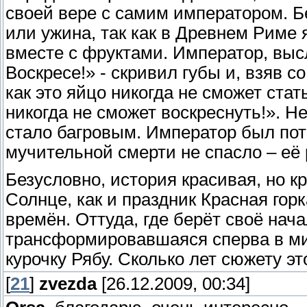
своей вере с самим императором. Б
или ужина, так как в Древнем Риме
вместе с фруктами. Император, выс
Воскресе!» - скривил губы и, взяв с
как это яйцо никогда не сможет стат
никогда не сможет воскреснуть!». Не
стало багровым. Император был потр
мучительной смерти не спасло – её 
Безусловно, история красивая, но 
Солнце, как и праздник Красная горк
времён. Оттуда, где берёт своё нач
трансформировавшаяся сперва в миф
курочку Рябу. Сколько лет сюжету это
[
21
]
zvezda
[26.12.2009, 00:34]