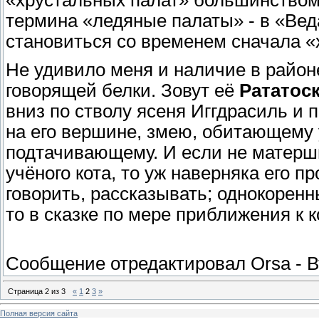
«хрустальных палат» большинством
термина «ледяные палаты» - в «Ве
становиться со временем сначала «
Не удивило меня и наличие в район
говорящей белки. Зовут её
Рататос
вниз по стволу ясеня Иггдрасиль и 
на его вершине, змею, обитающему 
подтачивающему. И если не матерш
учёного кота, то уж наверняка его 
говорить, рассказывать; однокоренн
то в сказке по мере приближения к 
Сообщение отредактировал
Orsa
-
В
Страница
2
из
3
«
1
2
3
»
Полная версия сайта