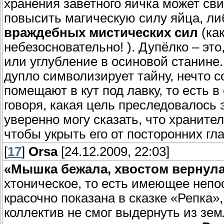
хранения заветного яичка может св
повысить магическую силу яйца, л
враждебных мистических сил
(ка
небезосновательно! ). Дупёлко – эт
или углубление в осиновой станине
дупло символизирует тайну, нечто с
помещают в кут под лавку, то есть в
говоря, какая цель преследовалось 
уверенно могу сказать, что хранит
чтобы укрыть его от посторонних гл
[
17
]
Orsa
[24.12.2009, 22:03]
«Мышка бежала, хвостом вернула
хтоническое, то есть имеющее непо
красочно показана в сказке «Репка
коллектив не смог выдернуть из зе