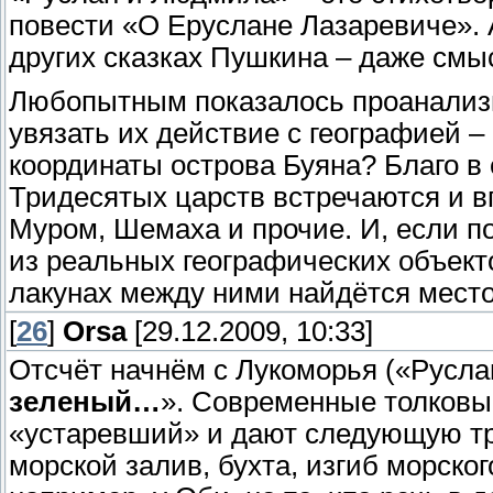
повести «О Еруслане Лазаревиче». 
других сказках Пушкина – даже смыс
Любопытным показалось проанализ
увязать их действие с географией –
координаты острова Буяна? Благо в
Тридесятых царств встречаются и в
Муром, Шемаха и прочие. И, если п
из реальных географических объекто
лакунах между ними найдётся место
[
26
]
Orsa
[29.12.2009, 10:33]
Отсчёт начнём с Лукоморья («Русла
зеленый…
». Современные толковы
«устаревший» и дают следующую тр
морской залив, бухта, изгиб морског