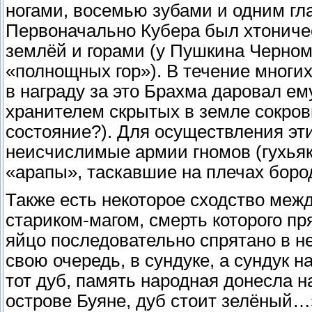
ногами, восемью зубами и одним гла
Первоначально Кубера был хтониче
землёй и горами (у Пушкина Черном
«полнощных гор»). В течение многих
в награду за это Брахма даровал ем
хранителем скрытых в земле сокров
состояние?). Для осуществления эт
неисчислимые армии гномов (гухьяка
«арапы», таскавшие на плечах бород
Также есть некоторое сходство ме
стариком-магом, смерть которого пря
яйцо последовательно спрятано в не
свою очередь, в сундуке, а сундук н
тот дуб, память народная донесла н
острове Буяне, дуб стоит зелёный…