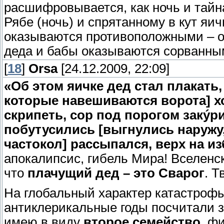
расшифровывается, как ночь и тайн
Рябе (ночь) и спрятанному в кут яичк
оказываются противоположными – о
деда и бабы оказываются сорванны
[
18
]
Orsa
[24.12.2009, 22:09]
«Об этом яичке дед стал плакать,
которые навешиваются ворота] хо
скрипеть, сор под порогом закýр
побутусились [выгнулись наружу
частокол] рассыпался, верх на изб
апокалипсис, гибель Мира! Вселенс
что
плачущий дед – это Сварог
. Т
На глобальный характер катастрофы 
антиклерикальные годы посчитали з
имею в виду
второе семейство
, ф