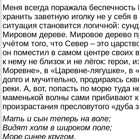
Меня всегда поражала беспечность К
хранить заветную иголку не у себя в
ситуация становится логичной: сунду
Мировом дереве. Мировое дерево пр
учётом того, что Север – это царств
он поместил в самом центре своих в
к нему не близок и не лёгок: герои,
Моревне», в «Царевне-лягушке», в 
долго и мучительно, продираясь ск
реки. А, вот, попасть по морю туда 
маменькой волны сами прибивают к о
произрастания пресловутого «дуба з
Мать и сын теперь на воле;
Видят холм в широком поле;
Море синее кругом,