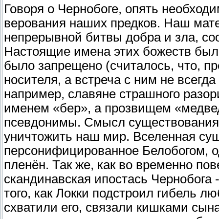
Говоря о Чернобоге, опять необходи
верования наших предков. Наш мат
непрерывной битвы добра и зла, соо
Настоящие имена этих божеств были
было запрещено (считалось, что, пр
носителя, а встреча с ним не всегда
например, славяне страшного разор
именем «бер», а прозвищем «медвед
псевдонимы. Смысл существования т
уничтожить наш мир. Вселенная суще
персонифицированное Белобогом, од
пленён. Так же, как во временно по
скандинавская ипостась Чернобога 
того, как Локки подстроил гибель л
схватили его, связали кишками сына