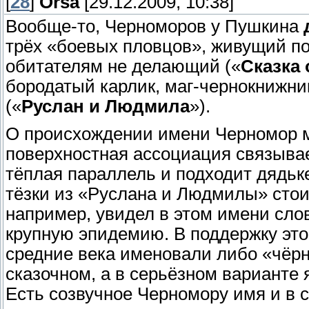
[
28
]
Orsa
[29.12.2009, 10:38]
Вообще-то, Черноморов у Пушкина
трёх «боевых пловцов», живущий по
обитателям не делающий («
Сказка 
бородатый карлик, маг-чернокнижни
(«
Руслан и Людмила
»).
О происхождении имени Черномор м
поверхностная ассоциация связывае
тёплая параллель и подходит дядьке
тёзки из «Руслана и Людмилы» стои
например, увидел в этом имени сло
крупную эпидемию. В поддержку это
средние века именовали либо «чёрн
сказочном, а в серьёзном варианте я
Есть созвучное Черномору имя и в 