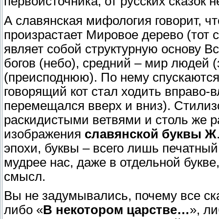
первоисточника, от русских сказок н
А славянская мифология говорит, чт
произрастает Мировое дерево (тот 
являет собой структурную основу Вс
богов (небо), средний – мир людей 
(преисподнюю). По нему спускаются
говорящий кот стал ходить вправо-
перемещался вверх и вниз). Стилиз
раскидистыми ветвями и столь же р
изображения
славянской буквы Ж
эпохи, буквы – всего лишь печатный
мудрее нас, даже в отдельной букве
смысл.
Вы не задумывались, почему все ск
либо «
В некотором царстве…
», ли