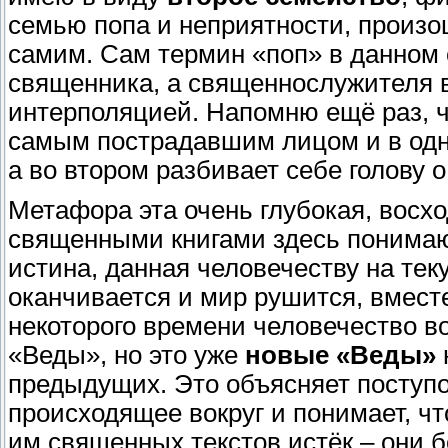
семью попа и неприятности, произо
самим. Сам термин «поп» в данном 
священника, а священнослужителя 
интерполяцией. Напомню ещё раз, ч
самым пострадавшим лицом и в одно
а во втором разбивает себе голову о
Метафора эта очень глубокая, восх
священными книгами здесь понима
истина, данная человечеству на тек
оканчивается и мир рушится, вмест
некоторого времени человечество в
«Веды», но это уже
новые «Веды»
предыдущих. Это объясняет поступо
происходящее вокруг и понимает, ч
им священных текстов истёк – они 