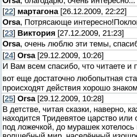
Orsa
, благодарю, очень интересно...
[
22
]
мартагона
[26.12.2009, 22:22]
Orsa
, Потрясающе интересно!Покло
[
23
]
Виктория
[27.12.2009, 21:23]
Orsa
, очень люблю эти темы, спас
[
24
]
Orsa
[29.12.2009, 10:26]
И Вам всем спасибо, что читаете и 
вот еще достаточно любопытная ст
происходят действия хорошо знаком
[
25
]
Orsa
[29.12.2009, 10:28]
В детстве, читая сказки, наверно, к
находится Тридевятое царство или 
под ложечкой, до мурашек хотелось 
волшебный мир, населённый изощр