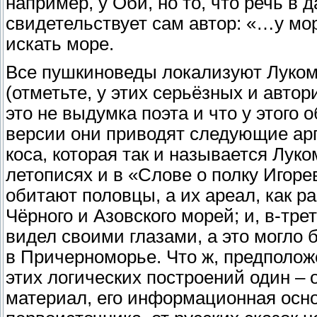
например, у Оби, но то, что речь в
свидетельствует сам автор: «…у мо
искать море.
Все пушкиноведы локализуют Луком
(отметьте, у этих серьёзных и авто
это не выдумка поэта и что у этого 
версии они приводят следующие арг
коса, которая так и называется Луко
летописях и в «Слове о полку Игоре
обитают половцы, а их ареал, как р
Чёрного и Азовского морей; и, в-тре
видел своими глазами, а это могло 
в Причерноморье. Что ж, предполож
этих логических построений один – 
материал, его информационная осно