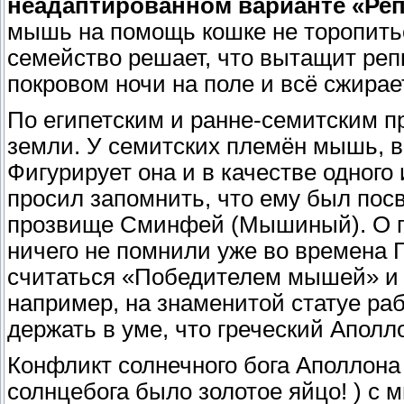
неадаптированном варианте «Ре
мышь на помощь кошке не торопиться
семейство решает, что вытащит репк
покровом ночи на поле и всё сжирае
По египетским и ранне-семитским 
земли. У семитских племён мышь, 
Фигурирует она и в качестве одного
просил запомнить, что ему был посв
прозвище Сминфей (Мышиный). О пр
ничего не помнили уже во времена 
считаться «Победителем мышей» и 
например, на знаменитой статуе ра
держать в уме, что греческий Аполл
Конфликт солнечного бога Аполлона 
солнцебога было золотое яйцо! ) с 