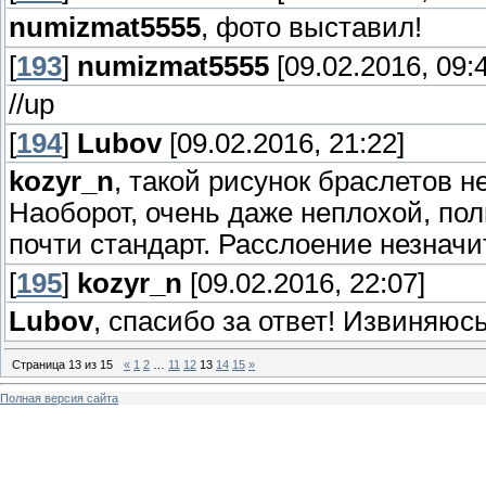
numizmat5555
, фото выставил!
[
193
]
numizmat5555
[09.02.2016, 09:
//up
[
194
]
Lubov
[09.02.2016, 21:22]
kozyr_n
, такой рисунок браслетов 
Наоборот, очень даже неплохой, по
почти стандарт. Расслоение незначи
[
195
]
kozyr_n
[09.02.2016, 22:07]
Lubov
, спасибо за ответ! Извиняюс
Страница
13
из
15
«
1
2
…
11
12
13
14
15
»
Полная версия сайта