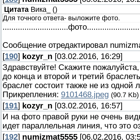
Цитата
Вика_
(
)
Для точного ответа- выложите фото.
..............................фото........................
Сообщение отредактировал
numizm
[
190
]
kozyr_n
[03.02.2016, 16:29]
Здравствуйте! Скажите пожалуйста, 
до конца и второй и третий браслеты
браслет состоит также не из одной л
Прикрепления:
9101468.jpeg
(90.7 Kb)
[
191
]
kozyr_n
[03.02.2016, 16:57]
И на фото правой руки не очень ви
идет параллельная линия, что это о
[
192
]
numizmat5555
[06.02.2016, 03: