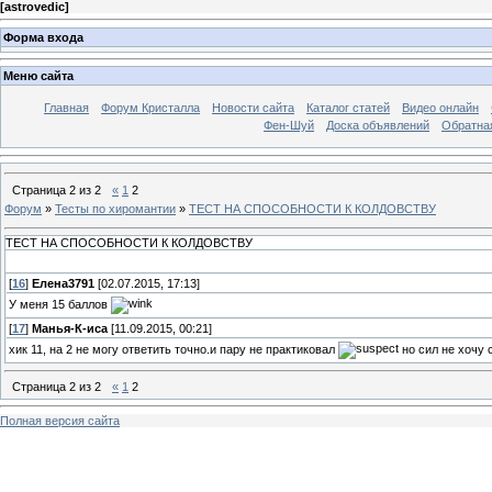
[
astrovedic
]
Форма входа
Меню сайта
Главная
Форум Кристалла
Новости сайта
Каталог статей
Видео онлайн
Фен-Шуй
Доска объявлений
Обратна
Страница
2
из
2
«
1
2
Форум
»
Тесты по хиромантии
»
ТЕСТ НА СПОСОБНОСТИ К КОЛДОВСТВУ
ТЕСТ НА СПОСОБНОСТИ К КОЛДОВСТВУ
[
16
]
Елена3791
[02.07.2015, 17:13]
У меня 15 баллов
[
17
]
Манья-К-иса
[11.09.2015, 00:21]
хик 11, на 2 не могу ответить точно.и пару не практиковал
но сил не хочу
Страница
2
из
2
«
1
2
Полная версия сайта