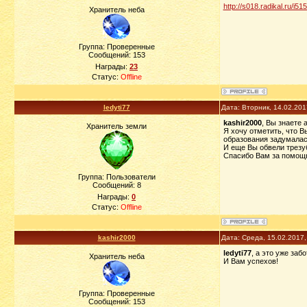
http://s018.radikal.ru/i5
Хранитель неба
Группа: Проверенные
Сообщений:
153
Награды:
23
Статус:
Offline
ledyti77
Дата: Вторник, 14.02.20
kashir2000
, Вы знаете 
Хранитель земли
Я хочу отметить, что В
образования задумалас
И еще Вы обвели трезуб
Спасибо Вам за помощь
Группа: Пользователи
Сообщений:
8
Награды:
0
Статус:
Offline
kashir2000
Дата: Среда, 15.02.2017
ledyti77
, а это уже заб
Хранитель неба
И Вам успехов!
Группа: Проверенные
Сообщений:
153