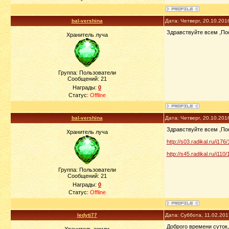
bal-vershina
Дата: Четверг, 20.10.201
Здравствуйте всем ,По
Хранитель луча
Группа: Пользователи
Сообщений:
21
Награды:
0
Статус:
Offline
bal-vershina
Дата: Четверг, 20.10.201
Здравствуйте всем ,Посм
Хранитель луча
http://s03.radikal.ru/i17
http://s45.radikal.ru/i11
Группа: Пользователи
Сообщений:
21
Награды:
0
Статус:
Offline
ledyti77
Дата: Суббота, 11.02.20
Доброго времени суток