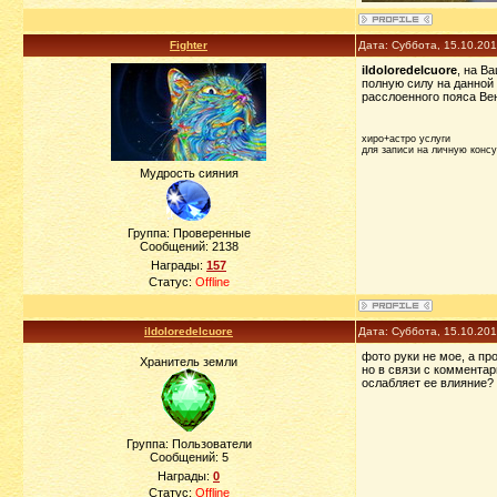
Fighter
Дата: Суббота, 15.10.20
ildoloredelcuore
, на В
полную силу на данной
расслоенного пояса Ве
хиро+астро услуги
для записи на личную конс
Мудрость сияния
Группа: Проверенные
Сообщений:
2138
Награды:
157
Статус:
Offline
ildoloredelcuore
Дата: Суббота, 15.10.20
фото руки не мое, а пр
Хранитель земли
но в связи с комментар
ослабляет ее влияние?
Группа: Пользователи
Сообщений:
5
Награды:
0
Статус:
Offline