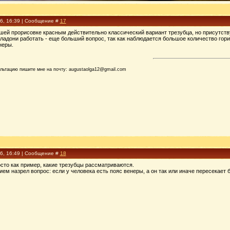
16, 16:39 | Сообщение #
17
ашей прорисовке красным действительно классический вариант трезубца, но присутствуе
 ладони работать - еще больший вопрос, так как наблюдается большое количество г
неры.
ультацию пишите мне на почту: augustaolga12@gmail.com
16, 16:49 | Сообщение #
18
осто как пример, какие трезубцы рассматриваются.
ием назрел вопрос: если у человека есть пояс венеры, а он так или иначе пересекает б