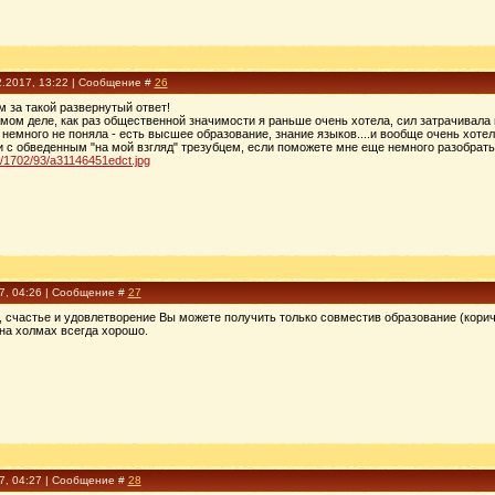
2.2017, 13:22 | Сообщение #
26
м за такой развернутый ответ!
мом деле, как раз общественной значимости я раньше очень хотела, сил затрачивала м
немного не поняла - есть высшее образование, знание языков....и вообще очень хотел
 с обведенным "на мой взгляд" трезубцем, если поможете мне еще немного разобратьс
23/1702/93/a31146451edct.jpg
17, 04:26 | Сообщение #
27
, счастье и удовлетворение Вы можете получить только совместив образование (корич
на холмах всегда хорошо.
17, 04:27 | Сообщение #
28