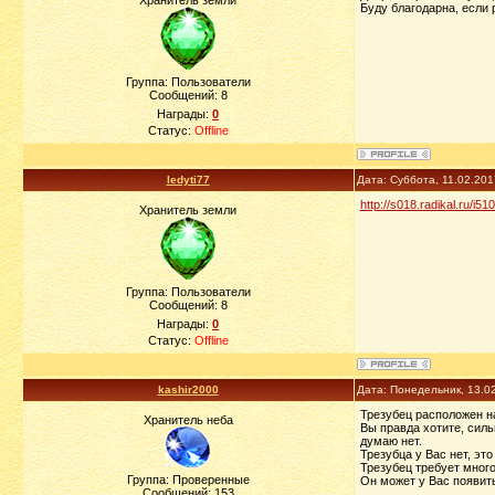
Хранитель земли
Буду благодарна, если 
Группа: Пользователи
Сообщений:
8
Награды:
0
Статус:
Offline
ledyti77
Дата: Суббота, 11.02.20
http://s018.radikal.ru/i5
Хранитель земли
Группа: Пользователи
Сообщений:
8
Награды:
0
Статус:
Offline
kashir2000
Дата: Понедельник, 13.0
Трезубец расположен н
Хранитель неба
Вы правда хотите, сил
думаю нет.
Трезубца у Вас нет, э
Трезубец требует много
Группа: Проверенные
Он может у Вас появить
Сообщений:
153