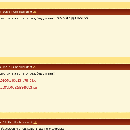
6, 19:06 | Сообщение #
21
смотрите а вот это трезубец у меня!!!!!$IMAGE1$$IMAGE2$
6, 19:16 | Сообщение #
22
отрите а вот это трезубец у меня!!!!!
6/1610/5b/f93c134b7848.jpg
0/1610/cb/0ce2d9949053.jpg
17, 13:45 | Сообщение #
23
, Уважаемые специалисты данного форума!