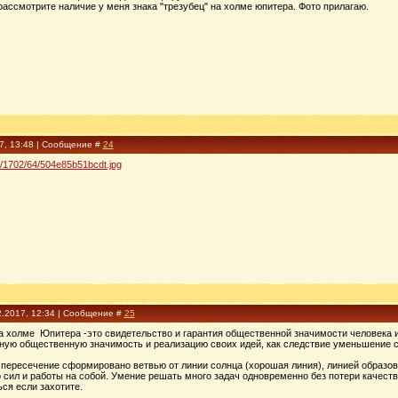
рассмотрите наличие у меня знака "трезубец" на холме юпитера. Фото прилагаю.
17, 13:48 | Сообщение #
24
10/1702/64/504e85b51bcdt.jpg
2.2017, 12:34 | Сообщение #
25
а холме Юпитера -это свидетельство и гарантия общественной значимости человека и
ьную общественную значимость и реализацию своих идей, как следствие уменьшение с
то пересечение сформировано ветвью от линии солнца (хорошая линия), линией образо
 сил и работы на собой. Умение решать много задач одновременно без потери качества
ся если захотите.