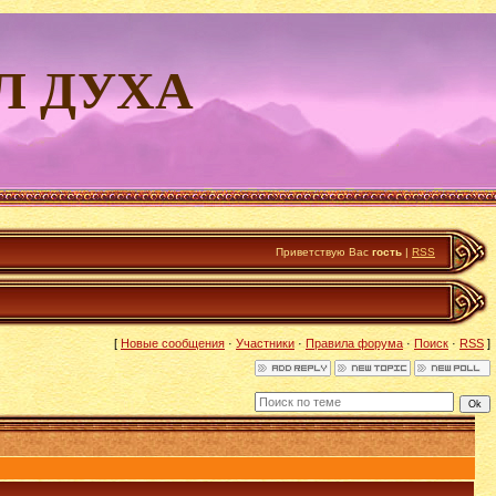
Л ДУХА
Приветствую Вас
гость
|
RSS
[
Новые сообщения
·
Участники
·
Правила форума
·
Поиск
·
RSS
]