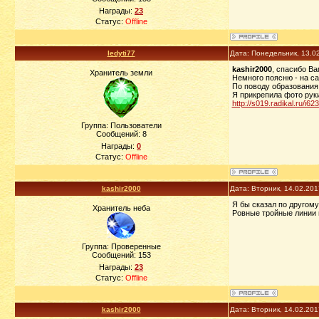
Награды:
23
Статус:
Offline
ledyti77
Дата: Понедельник, 13.0
kashir2000
, спасибо Ва
Хранитель земли
Немного поясню - на са
По поводу образования 
Я прикрепила фото руки
http://s019.radikal.ru/i6
Группа: Пользователи
Сообщений:
8
Награды:
0
Статус:
Offline
kashir2000
Дата: Вторник, 14.02.20
Я бы сказал по другому
Хранитель неба
Ровные тройные линии 
Группа: Проверенные
Сообщений:
153
Награды:
23
Статус:
Offline
kashir2000
Дата: Вторник, 14.02.20