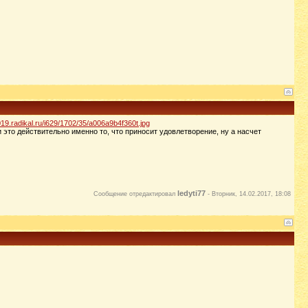
s019.radikal.ru/i629/1702/35/a006a9b4f360t.jpg
 это действительно именно то, что приносит удовлетворение, ну а насчет
ledyti77
Сообщение отредактировал
-
Вторник, 14.02.2017, 18:08