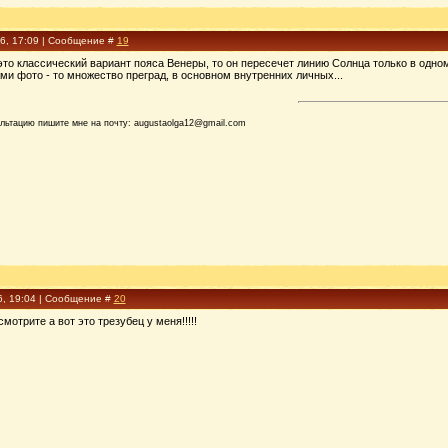
16, 17:09 | Сообщение #
19
 это классический вариант пояса Венеры, то он пересечет линию Солнца только в одном
и фото - то множество преград, в основном внутренних личных...
ультацию пишите мне на почту: augustaolga12@gmail.com
6, 19:04 | Сообщение #
20
отрите а вот это трезубец у меня!!!!!