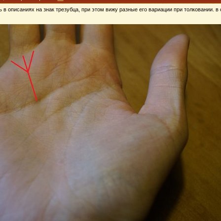
 в описаниях на знак трезубца, при этом вижу разные его вариации при толковании. в