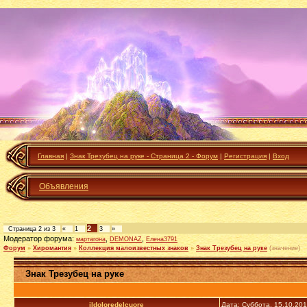
Главная
|
Знак Трезубец на руке - Страница 2 - Форум
|
Регистрация
|
Вход
Объявления
2
Страница
2
из
3
«
1
3
»
Модератор форума:
,
,
мартагона
DEMONAZ
Елена3791
Форум
»
Хиромантия
»
Коллекция малоизвестных знаков
»
Знак Трезубец на руке
(значение)
Знак Трезубец на руке
ildoloredelcuore
Дата: Суббота, 15.10.20