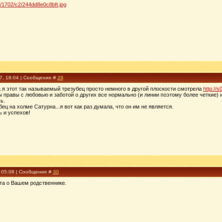
15/1702/c2/244dd8e0c8bft.jpg
17, 18:04 | Сообщение #
29
а я этот так называемый трезубец просто немного в другой плоскости смотрела
http://
ы правы с любовью и заботой о других все нормально (и линии поэтому более четкие) и
ь.
ец на холме Сатурна...я вот как раз думала, что он им не является.
 и успехов!
, 05:08 | Сообщение #
30
ота о Вашем родственнике.