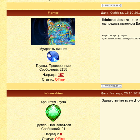
Fighter
Дата: Суббота, 15.10.20
ildoloredelcuore
, если
на предоставленном Вам
хиро+астро услуги
для записи на личную конс
Мудрость сияния
Группа: Проверенные
Сообщений:
2138
Награды:
157
Статус:
Offline
bal-vershina
Дата: Четверг, 20.10.201
Здравствуйте всем ,Посм
Хранитель луча
Группа: Пользователи
Сообщений:
21
Награды:
0
Статус:
Offline