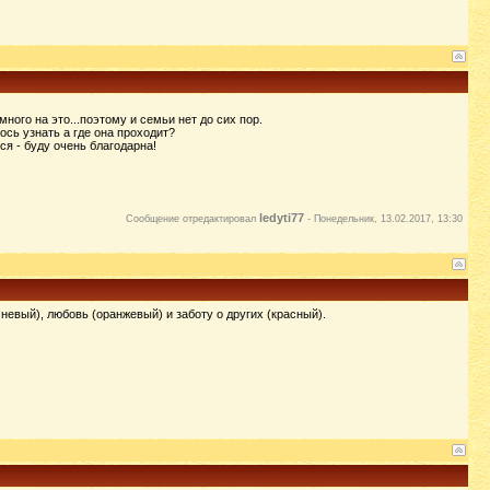
ного на это...поэтому и семьи нет до сих пор.
ось узнать а где она проходит?
я - буду очень благодарна!
ledyti77
Сообщение отредактировал
-
Понедельник, 13.02.2017, 13:30
невый), любовь (оранжевый) и заботу о других (красный).