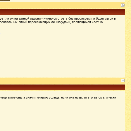
т ли он на данной ладони - нужно смотреть без прорисовки, и будет ли он в
оризонтальных линий пересекающих линию удачи, являющихся частью
угор аполлона, а значит линиию солнца, если она есть, то это автоматически