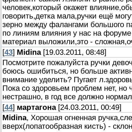
человек,который окажет влияние,об
говорить,детка мала,ручки ещё могу
зерно между фалангами большого п
по линиям влияния у нас на форуме
материал выложили,это - сложная,о
[
43
]
Midina
[19.03.2011, 08:48]
Посмотрите пожалуйста ручки девоч
боюсь ошибиться, но больше активн
внимание уделить? Пугает л.здоров
Пока со здоровьем проблем нет, но ч
нестрашно, в год все должно норма
[
44
]
мартагона
[24.03.2011, 00:49]
Midina
, Хорошая огненная ручка,сл
вверх(лопатообразная кисть) - склон