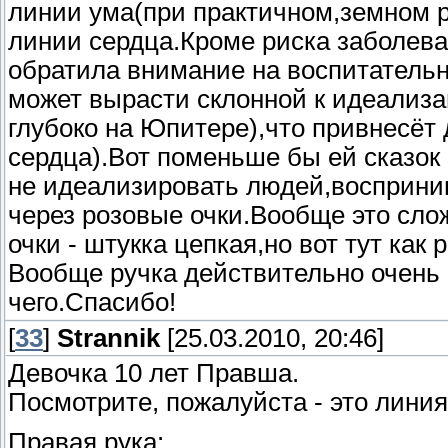
линии ума(при практичном,земном р
линии сердца.Кроме риска заболева
обратила внимание на воспитатель
может вырасти склонной к идеализ
глубоко на Юпитере),что привнесёт
сердца).Вот поменьше бы ей сказок 
не идеализировать людей,восприни
через розовые очки.Вообще это сло
очки - штукка цепкая,но вот тут как
Вообще ручка действительно очень 
чего.Спасибо!
[
33
]
Strannik
[25.03.2010, 20:46]
Девочка 10 лет Правша.
Посмотрите, пожалуйста - это лини
Правая рука: