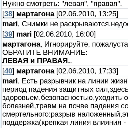
Нужно смотреть: "левая", "правая".
[
38
]
мартагона
[02.06.2010, 13:25]
mari
, Снимки не раскрываются,недо
[
39
]
mari
[02.06.2010, 16:00]
мартагона
, Игнорируйте, пожалуста
ОБРАТИТЕ ВНИМАНИЕ:
ЛЕВАЯ и ПРАВАЯ.
.
[
40
]
мартагона
[02.06.2010, 17:33]
mari
, Есть разрывчик на линии жизн
период падения защитных сил,здесь
здоровьем,безопасностью,уходить от
болезней,травм на почве падения с
смертельного:разрыв наложенный,эт
поддержка(крепкая линия влияния - 