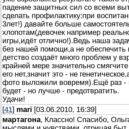
падение защитных сил со всеми в
сделать профилактику:при воспитании
3лет!) давайте больше самостоятел
хлопотам(девочек например реально
игры,идёт отлично!).Ведь наша зада
без нашей помощи,а не обеспечить и
детство создаёт много проблем у вз
крайней мере значительно смягчите
его нет,значит это - не генетическое
фото выложили вовремя).Ещё раз - 
будет - но лучше - предотвратить.
Удачи!
[
41
]
mari
[03.06.2010, 16:39]
мартагона
, Классно! Спасибо, Ольг
мыслями и чувствами, отрицая быт.