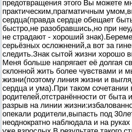
предотвращения этого Вы можете мн
практическим,прагматичным умом,в
сердца(правда сердце обещает быть
быстро,не разобравшись,но при неуд
не страдают - хороший знак).Берем
серьёзных осложнений,а вот за гине
следить.Знак сытой жизни хорошо в
Меня больше напрягает её долгая св
склонной жить более чувствами и 
жизни(поэтому линия жизни и выгля
сердца и ума).При таком сочетании 
родителей,отстранённости от быта и
разрыв на линии жизни:избалованно
опекали родители,выпасть под 30ле
неоднократно наблюдала и на руках
уже взрослых.В результате такого с