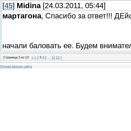
[
45
]
Midina
[24.03.2011, 05:44]
мартагона
, Спасибо за ответ!!! ДЕ
начали баловать ее. Будем внимате
Страница
3
из
13
«
1
2
3
4
5
…
12
13
»
Полная версия сайта