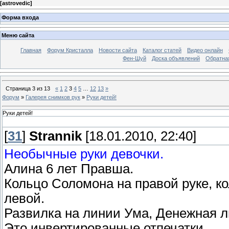
[
astrovedic
]
Форма входа
Меню сайта
Главная
Форум Кристалла
Новости сайта
Каталог статей
Видео онлайн
Фен-Шуй
Доска объявлений
Обратна
Страница
3
из
13
«
1
2
3
4
5
…
12
13
»
Форум
»
Галерея снимков рук
»
Руки детей!
Руки детей!
[
31
]
Strannik
[18.01.2010, 22:40]
Необычные руки девочки.
Алина 6 лет Правша.
Кольцо Соломона на правой руке, ко
левой.
Развилка на линии Ума, Денежная л
Это инвертированные отпечатки.