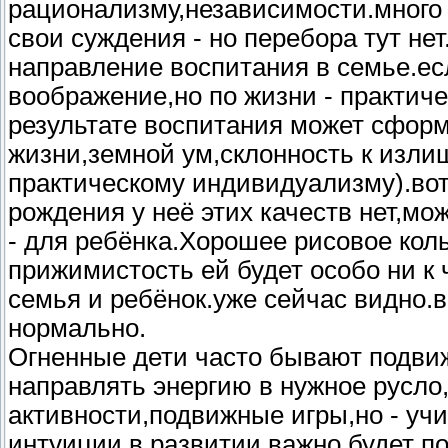
рационализму,независимости.много 
свои суждения - но перебора тут не
направление воспитания в семье.ес
воображение,но по жизни - практиче
результате воспитания может сформ
жизни,земной ум,склонность к изли
практическому индивидуализму).вот 
рождения у неё этих качеств нет,мо
- для ребёнка.Хорошее рисовое коль
прижимистость ей будет особо ни к 
семья и ребёнок.уже сейчас видно.
нормально.
Огненные дети часто бывают подви
направлять энергию в нужное русло
активности,подвижные игры,но - уч
интуиции в развитии.важно будет п