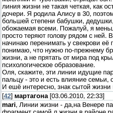
линия жизни не такая четкая, как о
дочери. Я родила Алису в 30, поэтому
большей степени бабушки, дедушки,
обожаемая всеми. Пожалуй, я меньш
просто теряют голову рядом с ней.
начинаю перенимать у свекрови её г
понимаю, что нужно по-прежнему бр
жизни, а не прятать от мира под кры
психологическое образование.
Оля, скажите, эти линии идущие п
пальцу - это и есть влияние семьи, 
И ешё интересно, знак сытой жизни
[
42
]
мартагона
[03.06.2010, 22:33]
mari
, Линии жизни - да,на Венере п
фрагмент самой л.жизни в районе р