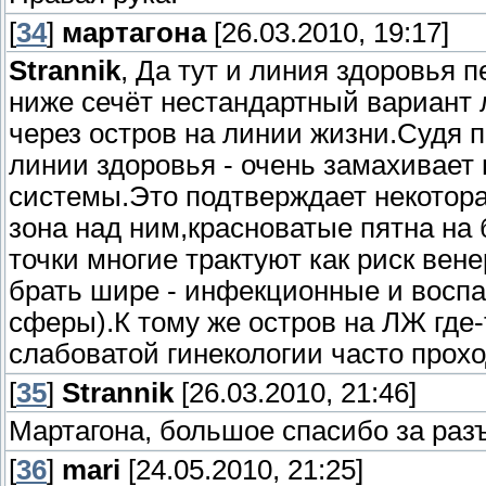
[
34
]
мартагона
[26.03.2010, 19:17]
Strannik
, Да тут и линия здоровья 
ниже сечёт нестандартный вариант 
через остров на линии жизни.Судя 
линии здоровья - очень замахивает
системы.Это подтверждает некотора
зона над ним,красноватые пятна на 
точки многие трактуют как риск вен
брать шире - инфекционные и восп
сферы).К тому же остров на ЛЖ где-
слабоватой гинекологии часто прохо
[
35
]
Strannik
[26.03.2010, 21:46]
Мартагона, большое спасибо за раз
[
36
]
mari
[24.05.2010, 21:25]