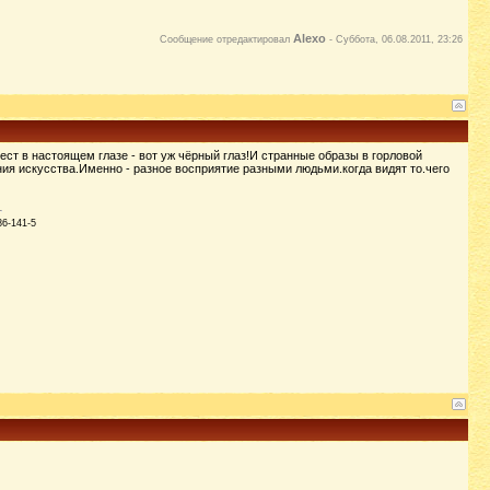
Alexo
Сообщение отредактировал
-
Суббота, 06.08.2011, 23:26
рест в настоящем глазе - вот уж чёрный глаз!И странные образы в горловой
ения искусства.Именно - разное восприятие разными людьми.когда видят то.чего
86-141-5