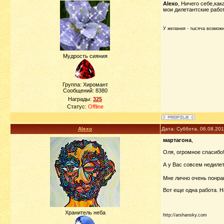
Alexo
, Ничего себе,ка
мои дилетантские работ
У желания - тысяча возможно
Мудрость сияния
Группа: Хиромант
Сообщений:
8380
Награды:
325
Статус:
Offline
Alexo
Дата: Суббота, 06.08.20
мартагона
,
Оля, огромное спасибо
А у Вас совсем недиле
Мне лично очень понрав
Вот еще одна работа. 
Хранитель неба
http://arshansky.com