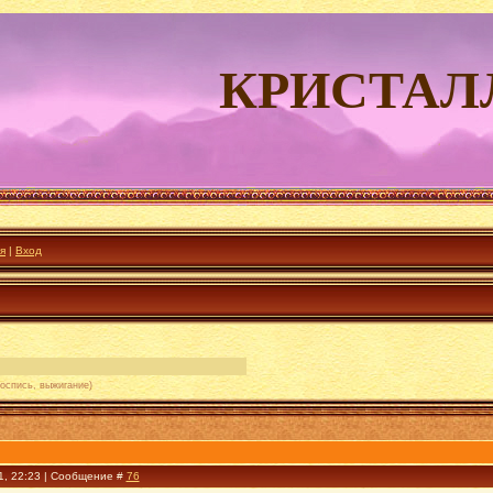
КРИСТАЛ
я
|
Вход
роспись, выжигание)
1, 22:23 | Сообщение #
76