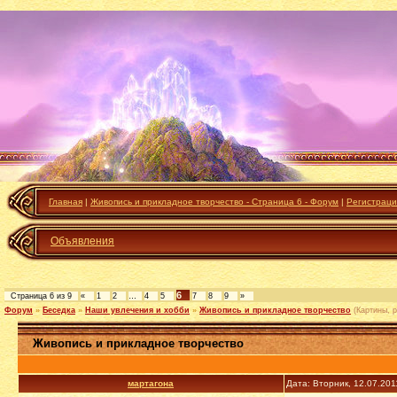
Главная
|
Живопись и прикладное творчество - Страница 6 - Форум
|
Регистраци
Объявления
6
Страница
6
из
9
«
1
2
…
4
5
7
8
9
»
Форум
»
Беседка
»
Наши увлечения и хобби
»
Живопись и прикладное творчество
(Картины, 
Живопись и прикладное творчество
мартагона
Дата: Вторник, 12.07.201