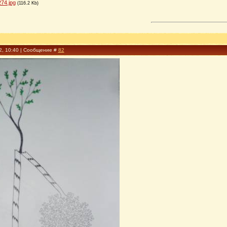
74.jpg
(116.2 Kb)
2, 10:40 | Сообщение #
82