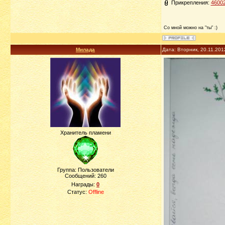
Прикрепления:
46002
Со мной можно на "ты" :)
Милада
Дата: Вторник, 20.11.201
Хранитель пламени
Группа: Пользователи
Сообщений:
260
Награды:
0
Статус:
Offline