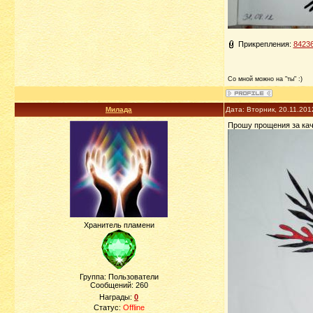
Прикрепления:
84236
Со мной можно на "ты" :)
Милада
Дата: Вторник, 20.11.201
Прошу прощения за кач
Хранитель пламени
Группа: Пользователи
Сообщений:
260
Награды:
0
Статус:
Offline