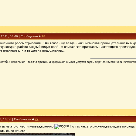
8.2011, 08:46 | Сообщение #
78
онечного рассматривания...Эти глаза - ну везде - как цыганская проницательность.а к
егда,когда в работе каждый видит своё - я считаю это признаком настоящего произвед
е планировал - а выдал на подсознании...
стей.У нежелания - тысяча причин. Информация о моих услугах здесь http://astrovedic.ucoz.ru/forum/
2, 10:36 | Сообщение #
79
мысле это отнести нельзя,конечно
Но так как это рисунки,выкладываю сюда.
ть было нечего..