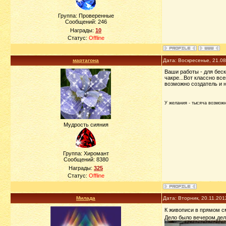
Группа: Проверенные
Сообщений:
246
Награды:
10
Статус:
Offline
мартагона
Дата: Воскресенье, 21.0
Ваши работы - для беск
чакре...Вот классно вс
возможно создатель и н
У желания - тысяча возможно
Мудрость сияния
Группа: Хиромант
Сообщений:
8380
Награды:
325
Статус:
Offline
Милада
Дата: Вторник, 20.11.201
К живописи в прямом с
Дело было вечером,дела