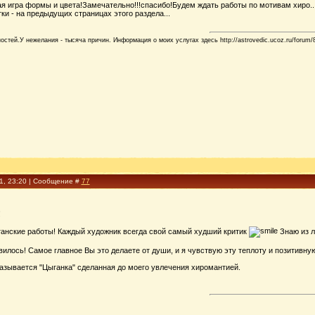
кая игра формы и цвета!Замечательно!!!спасибо!Будем ждать работы по мотивам хиро..
ки - на предыдущих страницах этого раздела...
стей.У нежелания - тысяча причин. Информация о моих услугах здесь http://astrovedic.ucoz.ru/forum/
11, 23:20 | Сообщение #
77
!
танские работы! Каждый художник всегда свой самый худший критик
Знаю из л
илось! Самое главное Вы это делаете от души, и я чувствую эту теплоту и позитивну
Называется "Цыганка" сделанная до моего увлечения хиромантией.