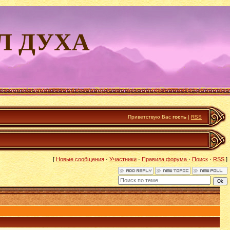
Л ДУХА
Приветствую Вас
гость
|
RSS
[
Новые сообщения
·
Участники
·
Правила форума
·
Поиск
·
RSS
]