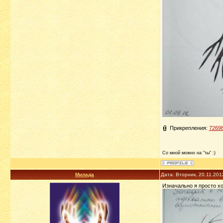
Прикрепления:
72698
Со мной можно на "ты" :)
Милада
Дата: Вторник, 20.11.201
Изначально я просто хо