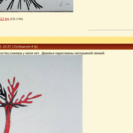
12.jpg
(131.2 Kb)
2, 10:37 | Сообщение #
80
ество,сканера у меня нет.. Деревья нарисованы неотрывной линией.