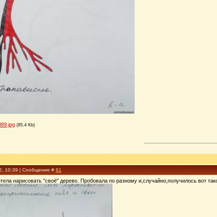
89.jpg
(85.4 Kb)
2, 10:39 | Сообщение #
81
тела нарисовать "своё" дерево. Пробовала по разному и,случайно,получилось вот тако