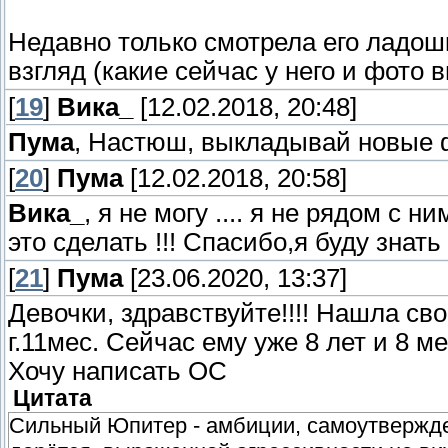
Недавно только смотрела его ладош
взгляд (какие сейчас у него и фото 
[
19
]
Вика_
[12.02.2018, 20:48]
Пума
, Настюш, выкладывай новые 
[
20
]
Пума
[12.02.2018, 20:58]
Вика_
, я не могу .... я не рядом с 
это сделать !!! Спасибо,я буду знать
[
21
]
Пума
[23.06.2020, 13:37]
Девочки, здравствуйте!!!! Нашла св
г.11мес. Сейчас ему уже 8 лет и 8 ме
Хочу написать ОС
Цитата
Сильный Юпитер - амбиции, самоутверждени