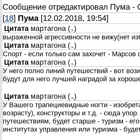
Сообщение отредактировал
Пума
-
[
18
]
Пума
[12.02.2018, 19:54]
Цитата
мартагона
(
)
выраженной агрессивности не вижу(нет и
Цитата
мартагона
(
)
Спорт - если только сам захочет - Марсов 
Цитата
мартагона
(
)
У него полно линий путешествий - вот вози
будут для него лучшей наградой за хорош
Цитата
мартагона
(
)
У Вашего трапециевидные ногти - изобрет
возрасту), конструкторы и т.д. - сюда упо
путешествиям, будет старше - туризм - е
институтах управления или туризма - буде