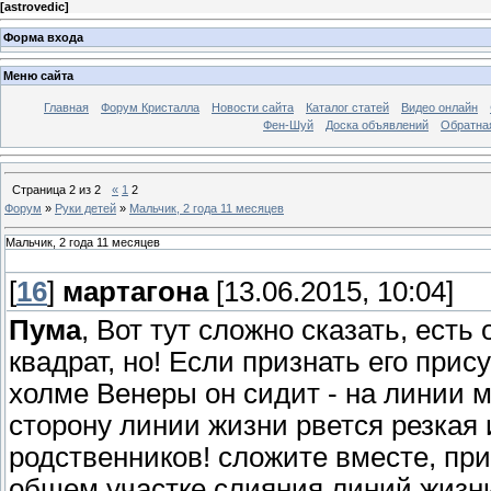
[
astrovedic
]
Форма входа
Меню сайта
Главная
Форум Кристалла
Новости сайта
Каталог статей
Видео онлайн
Фен-Шуй
Доска объявлений
Обратна
Страница
2
из
2
«
1
2
Форум
»
Руки детей
»
Мальчик, 2 года 11 месяцев
Мальчик, 2 года 11 месяцев
[
16
]
мартагона
[13.06.2015, 10:04]
Пума
, Вот тут сложно сказать, есть
квадрат, но! Если признать его прис
холме Венеры он сидит - на линии м
сторону линии жизни рвется резкая 
родственников! сложите вместе, пр
общем участке слияния линий жизни